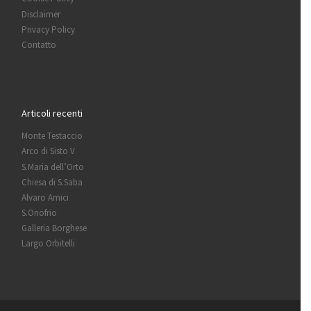
Disclaimer
Privacy Policy
Contatto
Articoli recenti
Monte Testaccio
Arco di Sisto V
S.Maria dell’Orto
Chiesa di S.Saba
Alvaro Amici
S.Onofrio
Galleria Borghese
Largo Orbitelli