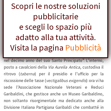
Scopri le nostre soluzioni
pubblicitarie
e scegli lo spazio più
3 Facciata interna
adatto alla tua attività.
Sulla facciata interna (
nella foto 3
) appare invece la
Visita la pagina
Pubblicità
seguente iscrizione:
PIUS IX PONTIFEX MAXIMUS SACRI
PRINCIPATUS ANNO X
, ovvero “Pio IX Pontefice Maximo
nel decimo anno del suo Santo Principato”. L’interno,
posto a cavalcioni della
Via Aurelia Antica
, custodiva il
ritrovo (
taberna
) per il presidio e l’ufficio per la
riscossione delle tasse (
vectigalibus exigendis
): ora vi ha
sede l’Associazione Nazionale Veterani e Reduci
Garibaldini, che gestisce anche un Museo Garibaldino,
non soltanto risorgimentale ma dedicato anche alla
Divisione Italiana Partigiana Garibaldi che combatté in