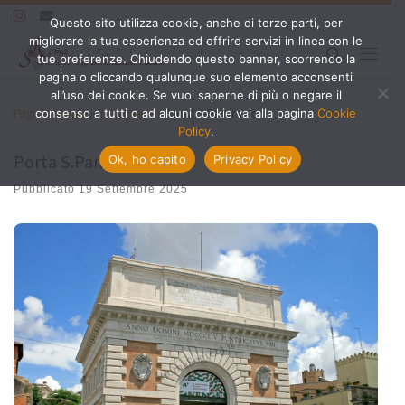
Questo sito utilizza cookie, anche di terze parti, per
Passa al contenuto
migliorare la tua esperienza ed offrire servizi in linea con le
Search
tue preferenze. Chiudendo questo banner, scorrendo la
Menu
pagina o cliccando qualunque suo elemento acconsenti
all’uso dei cookie. Se vuoi saperne di più o negare il
Pagina iniziale
»
Trastevere
»
Porta S.Pancrazio
consenso a tutti o ad alcuni cookie vai alla pagina
Cookie
Policy
.
Porta S.Pancrazio
Ok, ho capito
Privacy Policy
Pubblicato
19 Settembre 2025