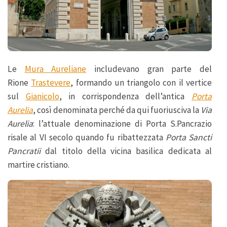
Le
Mura Aureliane
includevano gran parte del
Rione
Trastevere
, formando un triangolo con il vertice
sul
Gianicolo
, in corrispondenza dell’antica
Porta
Aurelia
, così denominata perché da qui fuoriusciva la
Via
Aurelia
: l’attuale denominazione di Porta S.Pancrazio
risale al VI secolo quando fu ribattezzata
Porta Sancti
Pancratii
dal titolo della vicina basilica dedicata al
martire cristiano.