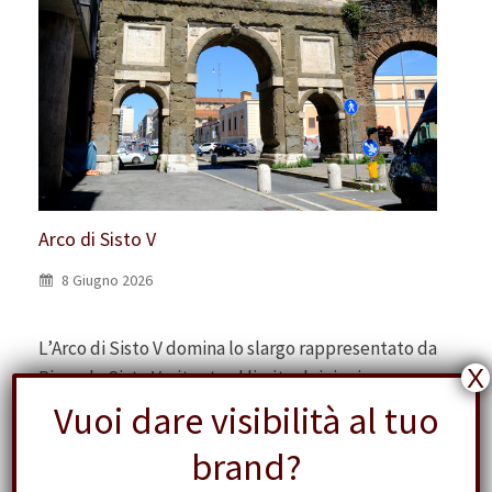
Arco di Sisto V
8 Giugno 2026
L’Arco di Sisto V domina lo slargo rappresentato da
X
Piazzale Sisto V, situato al limite dei rioni
Esquilino e Castro…
Vuoi dare visibilità al tuo
brand?
Leggi tutto