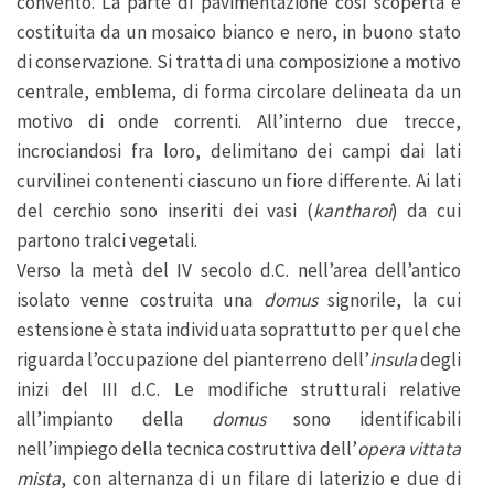
convento. La parte di pavimentazione così scoperta è
costituita da un mosaico bianco e nero, in buono stato
di conservazione. Si tratta di una composizione a motivo
centrale, emblema, di forma circolare delineata da un
motivo di onde correnti. All’interno due trecce,
incrociandosi fra loro, delimitano dei campi dai lati
curvilinei contenenti ciascuno un fiore differente. Ai lati
del cerchio sono inseriti dei vasi (
kantharoi
) da cui
partono tralci vegetali.
Verso la metà del IV secolo d.C. nell’area dell’antico
isolato venne costruita una
domus
signorile, la cui
estensione è stata individuata soprattutto per quel che
riguarda l’occupazione del pianterreno dell’
insula
degli
inizi del III d.C. Le modifiche strutturali relative
all’impianto della
domus
sono identificabili
nell’impiego della tecnica costruttiva dell’
opera vittata
mista
, con alternanza di un filare di laterizio e due di