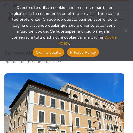
Questo sito utilizza cookie, anche di terze parti, per
Passa al contenuto
migliorare la tua esperienza ed offrire servizi in linea con le
Search
tue preferenze. Chiudendo questo banner, scorrendo la
Menu
pagina o cliccando qualunque suo elemento acconsenti
all’uso dei cookie. Se vuoi saperne di più o negare il
Pagina iniziale
»
Trastevere
»
Conservatorio di S.Pasquale Baylon
consenso a tutti o ad alcuni cookie vai alla pagina
Cookie
Policy
.
Conservatorio di S.Pasquale Baylon
Ok, ho capito
Privacy Policy
Pubblicato
18 Settembre 2025