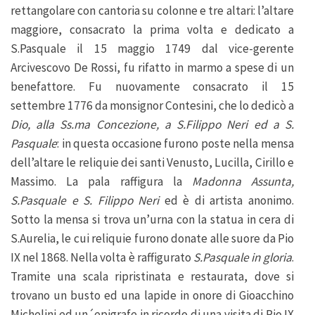
rettangolare con cantoria su colonne e tre altari: l’altare
maggiore, consacrato la prima volta e dedicato a
S.Pasquale il 15 maggio 1749 dal vice-gerente
Arcivescovo De Rossi, fu rifatto in marmo a spese di un
benefattore. Fu nuovamente consacrato il 15
settembre 1776 da monsignor Contesini, che lo dedicò a
Dio, alla Ss.ma Concezione, a S.Filippo Neri ed a S.
Pasquale
: in questa occasione furono poste nella mensa
dell’altare le reliquie dei santi Venusto, Lucilla, Cirillo e
Massimo. La pala raffigura la
Madonna Assunta,
S.Pasquale e S. Filippo Neri
ed è di artista anonimo.
Sotto la mensa si trova un’urna con la statua in cera di
S.Aurelia, le cui reliquie furono donate alle suore da Pio
IX nel 1868. Nella volta è raffigurato
S.Pasquale in gloria
.
Tramite una scala ripristinata e restaurata, dove si
trovano un busto ed una lapide in onore di Gioacchino
Michelini ed un´epigrafe in ricordo di una visita di Pio IX