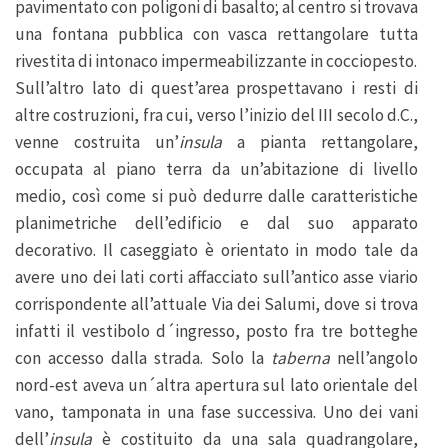
pavimentato con poligoni di basalto; al centro si trovava
una fontana pubblica con vasca rettangolare tutta
rivestita di intonaco impermeabilizzante in cocciopesto.
Sull’altro lato di quest’area prospettavano i resti di
altre costruzioni, fra cui, verso l’inizio del III secolo d.C.,
venne costruita un’
insula
a pianta rettangolare,
occupata al piano terra da un’abitazione di livello
medio, così come si può dedurre dalle caratteristiche
planimetriche dell’edificio e dal suo apparato
decorativo. Il caseggiato è orientato in modo tale da
avere uno dei lati corti affacciato sull’antico asse viario
corrispondente all’attuale Via dei Salumi, dove si trova
infatti il vestibolo d´ingresso, posto fra tre botteghe
con accesso dalla strada. Solo la
taberna
nell’angolo
nord-est aveva un´altra apertura sul lato orientale del
vano, tamponata in una fase successiva. Uno dei vani
dell’
insula
è costituito da una sala quadrangolare,