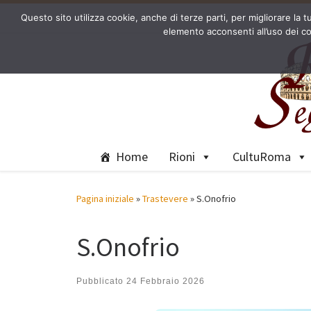
Questo sito utilizza cookie, anche di terze parti, per migliorare l
Passa al contenuto
elemento acconsenti all’uso dei co
Home
Rioni
CultuRoma
Pagina iniziale
»
Trastevere
»
S.Onofrio
S.Onofrio
Pubblicato
24 Febbraio 2026