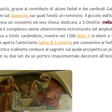
stò, grazie al contributo di alcuni fedeli e dei cardinali Ga
ni sul
Gianicolo
, sui quali fondò un romitorio. Il piccolo edifi
eva un convento ed una chiesa dedicata a S.Onofrio (
nell
 se il complesso venne ulteriormente ristrutturato ed amplia
a a titolo cardinalizio, mentre nel 1588
Sisto V
la elevò a 
e aperta l’antistante
Salita di S.Onofrio
per consentire ai fed
istica scalinata conduce al sagrato sul quale prospetta un p
 su due lati da un portico rinascimentale decorato all’iniz