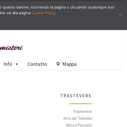
Search
dendo questo banner, scorrendo la pagina o cliccando qualunque suo
kie vai alla pagina
Cookie Policy
.
Info
Contatto
Mappa
TRASTEVERE
Trastevere
Arco de’ Tolomei
Bosco Parrasio