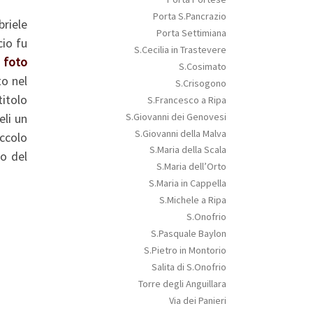
Porta S.Pancrazio
briele
Porta Settimiana
cio fu
S.Cecilia in Trastevere
a foto
S.Cosimato
to nel
S.Crisogono
titolo
S.Francesco a Ripa
S.Giovanni dei Genovesi
eli un
S.Giovanni della Malva
iccolo
S.Maria della Scala
io del
S.Maria dell’Orto
S.Maria in Cappella
S.Michele a Ripa
S.Onofrio
S.Pasquale Baylon
S.Pietro in Montorio
Salita di S.Onofrio
Torre degli Anguillara
Via dei Panieri