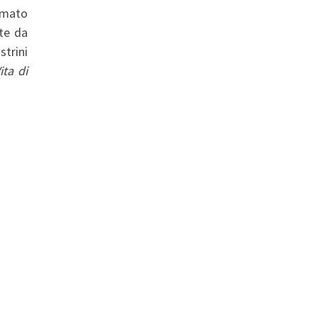
ormato
tte da
strini
ita di