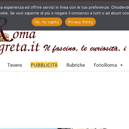
a tua esperienza ed offrire servizi in linea con le tue preferenze. Chiu
okie. Se vuoi saperne di più o negare il consenso a tutti o ad alcuni coo
Ok, ho capito
Privacy Policy
Tevere
PUBBLICITÀ
Rubriche
FotoRoma