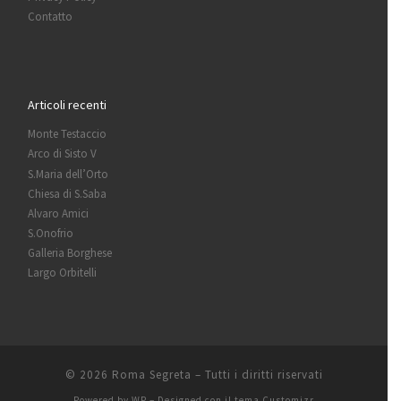
Contatto
Articoli recenti
Monte Testaccio
Arco di Sisto V
S.Maria dell’Orto
Chiesa di S.Saba
Alvaro Amici
S.Onofrio
Galleria Borghese
Largo Orbitelli
© 2026
Roma Segreta
– Tutti i diritti riservati
Powered by
WP
– Designed con il
tema Customizr