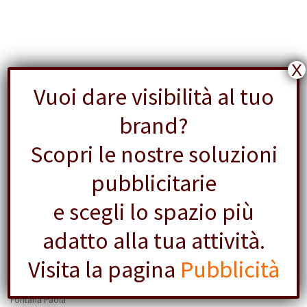
X
Vuoi dare visibilità al tuo
TRASTEVERE
brand?
Trastevere
Scopri le nostre soluzioni
Arco de’ Tolomei
Bosco Parrasio
pubblicitarie
Casa di Ettore Fieramosca
Casa di Michelangelo
e scegli lo spazio più
Conservatorio di S.Pasquale Baylon
adatto alla tua attività.
Excubitorium
Fontana del Prigione
Visita la pagina
Pubblicità
Fontana del Timone
Fontana della Botte
Fontana Paola