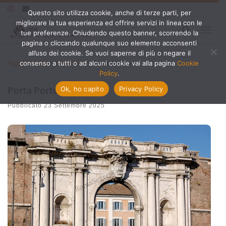
Questo sito utilizza cookie, anche di terze parti, per
Passa al contenuto
migliorare la tua esperienza ed offrire servizi in linea con le
Search
tue preferenze. Chiudendo questo banner, scorrendo la
Menu
pagina o cliccando qualunque suo elemento acconsenti
all’uso dei cookie. Se vuoi saperne di più o negare il
Pagina iniziale
»
Trastevere
»
Porta Portese
consenso a tutti o ad alcuni cookie vai alla pagina
Cookie
Policy
.
Porta Portese
Ok, ho capito
Privacy Policy
Pubblicato
23 Settembre 2025