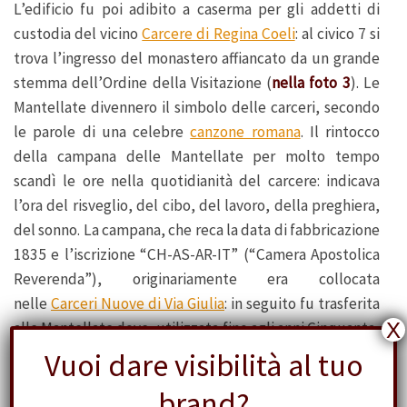
L’edificio fu poi adibito a caserma per gli addetti di
custodia del vicino
Carcere di Regina Coeli
: al civico 7 si
trova l’ingresso del monastero affiancato da un grande
stemma dell’Ordine della Visitazione (
nella foto 3
). Le
Mantellate divennero il simbolo delle carceri, secondo
le parole di una celebre
canzone romana
. Il rintocco
della campana delle Mantellate per molto tempo
scandì le ore nella quotidianità del carcere: indicava
l’ora del risveglio, del cibo, del lavoro, della preghiera,
del sonno. La campana, che reca la data di fabbricazione
1835 e l’iscrizione “CH-AS-AR-IT” (“Camera Apostolica
Reverenda”), originariamente era collocata
nelle
Carceri Nuove di Via Giulia
: in seguito fu trasferita
X
alle Mantellate dove, utilizzata fino agli anni Cinquanta,
divenne il simbolo del vecchio Carcere femminile di
Vuoi dare visibilità al tuo
Roma. Oggi la campana bronzea è ospitata al
Museo
brand?
Criminologico di Via del Gonfalone
.