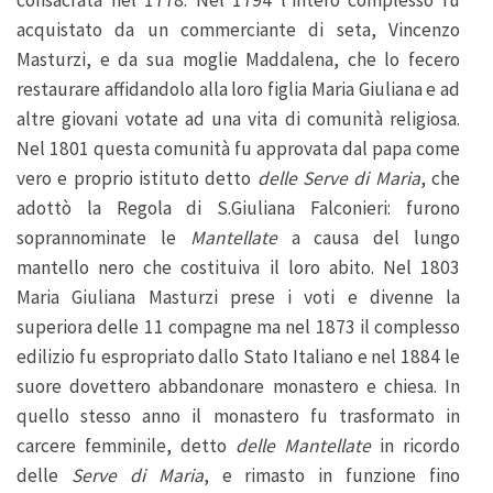
consacrata nel 1778. Nel 1794 l’intero complesso fu
acquistato da un commerciante di seta, Vincenzo
Masturzi, e da sua moglie Maddalena, che lo fecero
restaurare affidandolo alla loro figlia Maria Giuliana e ad
altre giovani votate ad una vita di comunità religiosa.
Nel 1801 questa comunità fu approvata dal papa come
vero e proprio istituto detto
delle Serve di Maria
, che
adottò la Regola di S.Giuliana Falconieri: furono
soprannominate le
Mantellate
a causa del lungo
mantello nero che costituiva il loro abito. Nel 1803
Maria Giuliana Masturzi prese i voti e divenne la
superiora delle 11 compagne ma nel 1873 il complesso
edilizio fu espropriato dallo Stato Italiano e nel 1884 le
suore dovettero abbandonare monastero e chiesa. In
quello stesso anno il monastero fu trasformato in
carcere femminile, detto
delle Mantellate
in ricordo
delle
Serve di Maria
, e rimasto in funzione fino