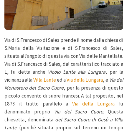
Via di S.Francesco di Sales prende il nome dalla chiesa di
S.Maria della Visitazione e di S.Francesco di Sales,
situata all’angolo di questa via con Via delle Mantellate.
Via di S.Francesco di Sales, dal caratteristico tracciato a
L, fu detta anche
Vicolo Lante alla Lungara
, per la
vicinanza alla
Villa Lante
ed a
Via della Lungara
, e
Via del
Monastero del Sacro Cuore
, per la presenza di questo
piccolo convento di suore francesi. A tal proposito, nel
1873 il tratto parallelo a
Via della Lungara
fu
denominato proprio
Via del Sacro Cuore
. Questa
chiesetta, denominata
del Sacro Cuore di Gesù a Villa
Lante
(perché situata proprio sul terreno un tempo