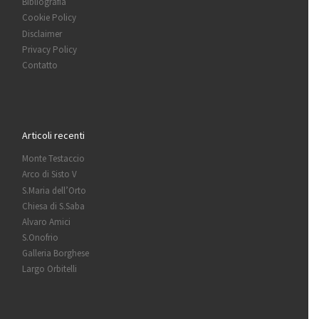
Bibliografia
Cookie Policy
Disclaimer
Privacy Policy
Contatto
Articoli recenti
Monte Testaccio
Arco di Sisto V
S.Maria dell’Orto
Chiesa di S.Saba
Alvaro Amici
S.Onofrio
Galleria Borghese
Largo Orbitelli