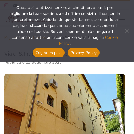
Questo sito utilizza cookie, anche di terze parti, per
Passa al contenuto
migliorare la tua esperienza ed offrire servizi in linea con le
Search
tue preferenze. Chiudendo questo banner, scorrendo la
Menu
pagina o cliccando qualunque suo elemento acconsenti
all’uso dei cookie. Se vuoi saperne di più o negare il
Pagina iniziale
»
Trastevere
»
Via di S.Francesco di Sales
consenso a tutti o ad alcuni cookie vai alla pagina
Cookie
Policy
.
Via di S.Francesco di Sales
Ok, ho capito
Privacy Policy
Pubblicato
11 Settembre 2025