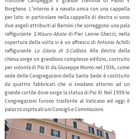
frontone campeggia il grande stemma di Paolo V
Borghese. L’interno è a navata unica con una cappella
per lato: in particolare nella cappella di destra vi sono
due angeli attribuiti al Bernini che sorreggono una pala
raffigurante
S.Mauro Abate
di Pier Leone Ghezzi; nella
copertura della volta vi è un affresco di Antonio Achilli
raffigurante
La Gloria di S.Callisto
. Alla destra della
chiesa sorge un grandioso complesso edilizio, costruito
per volontà di Pio XI da Giuseppe Momo nel 1936, come
sede delle Congregazioni della Santa Sede: è costituito
da quattro fabbricati che si snodano attorno ad un
grande cortile dove sorge la statua di Pio XI. Nel 1959 le
Congregazioni furono trasferite al Vaticano ed oggi il
palazzo ospita alcuni Consigli e Commissioni.