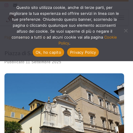
Questo sito utilizza cookie, anche di terze parti, per
Passa al contenuto
migliorare la tua esperienza ed offrire servizi in linea con le
Search
tue preferenze. Chiudendo questo banner, scorrendo la
Menu
pagina o cliccando qualunque suo elemento acconsenti
all’uso dei cookie. Se vuoi saperne di più o negare il
Pagina iniziale
»
Trastevere
»
Piazza di S.Calisto
consenso a tutti o ad alcuni cookie vai alla pagina
Cookie
Policy
.
Piazza di S.Calisto
Ok, ho capito
Privacy Policy
Pubblicato
11 Settembre 2025