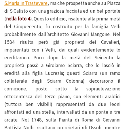
S.Maria in Trastevere
, ma che prospetta anche su Piazza
di S.Calisto con una graziosa facciata ed un bel portale
(
nella foto 4
). Questo edificio, risalente alla prima metà
del Cinquecento, fu costruito per la famiglia Velli
probabilmente dall’architetto Giovanni Mangone. Nel
1584 risulta però già proprietà dei Cavalieri,
imparentati con i Velli, dai quali evidentemente lo
ereditarono. Poco dopo la metà del Seicento la
proprietà passò a Girolamo Sciarra, che lo lasciò in
eredità alla figlia Lucrezia; questi Sciarra (un ramo
collaterale degli Sciarra Colonna) decorarono il
cornicione, posto sotto la sopraelevazione
ottocentesca del terzo piano, con elementi araldici
(tuttora ben visibili) rappresentati da due leoni
affrontati ed una stella, intervallati da un ponte a tre
arcate. Nel 1748, sulla Pianta di Roma di Giovanni
Battista Nolli, risultano proprietari gli Ossoli, mentre