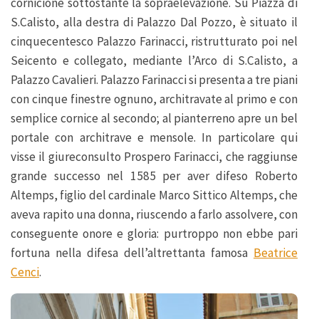
cornicione sottostante la sopraelevazione. Su Piazza di
S.Calisto, alla destra di Palazzo Dal Pozzo, è situato il
cinquecentesco Palazzo Farinacci, ristrutturato poi nel
Seicento e collegato, mediante l’Arco di S.Calisto, a
Palazzo Cavalieri. Palazzo Farinacci si presenta a tre piani
con cinque finestre ognuno, architravate al primo e con
semplice cornice al secondo; al pianterreno apre un bel
portale con architrave e mensole. In particolare qui
visse il giureconsulto Prospero Farinacci, che raggiunse
grande successo nel 1585 per aver difeso Roberto
Altemps, figlio del cardinale Marco Sittico Altemps, che
aveva rapito una donna, riuscendo a farlo assolvere, con
conseguente onore e gloria: purtroppo non ebbe pari
fortuna nella difesa dell’altrettanta famosa
Beatrice
Cenci
.