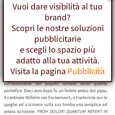
bassorilievo, opera di Niccolò Pericoli, detto il Tribolo,
Vuoi dare visibilità al tuo
che raffigura l’ingresso di Adriano VI a Roma,
rappresentata dalla statua del
Tevere
con la
brand?
cornucopia, dalla lupa con Romolo e da alcuni edifici
Scopri le nostre soluzioni
caratteristici. Ai lati del monumento vi sono
rappresentate, tra quattro semicolonne, le statue della
pubblicitarie
Giustizia
, della
Prudenza
, della
Fortezza
e della
e scegli lo spazio più
Temperanza
, opere di Michelangelo Senese. Il
pontefice, morto nel 1523, inizialmente fu sepolto
adatto alla tua attività.
nella Basilica di S.Pietro tra i pontefici Pio II e Pio III e
Visita la pagina
Pubblicità
famosa rimase la pasquinata
Hic iacet impius inter Pios
,
ovvero “Qui giace un non pio tra i Pii”, che la dice lunga
sull’avversione del popolo romano verso questo
pontefice. Dieci anni dopo fu un fedele amico del papa,
il cardinale Willelm van Enckenvoirt, a trasferirne qui le
spoglie ed a scrivere sulla sua tomba una semplice ed
amara iscrizione:
PROH DOLOR! QUANTUM REFERT IN