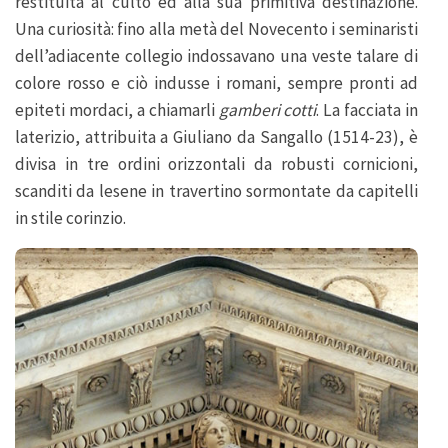
restituita al culto ed alla sua primitiva destinazione.
Una curiosità: fino alla metà del Novecento i seminaristi
dell’adiacente collegio indossavano una veste talare di
colore rosso e ciò indusse i romani, sempre pronti ad
epiteti mordaci, a chiamarli
gamberi cotti
. La facciata in
laterizio, attribuita a Giuliano da Sangallo (1514-23), è
divisa in tre ordini orizzontali da robusti cornicioni,
scanditi da lesene in travertino sormontate da capitelli
in stile corinzio.