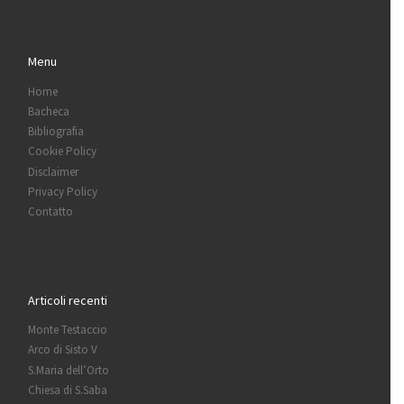
Menu
Home
Bacheca
Bibliografia
Cookie Policy
Disclaimer
Privacy Policy
Contatto
Articoli recenti
Monte Testaccio
Arco di Sisto V
S.Maria dell’Orto
Chiesa di S.Saba