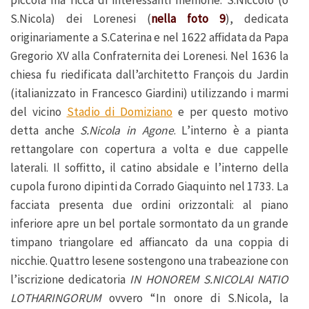
piccola ma ricca di interessanti memorie: S.Niccolò (o
S.Nicola) dei Lorenesi (
nella foto 9
), dedicata
originariamente a S.Caterina e nel 1622 affidata da Papa
Gregorio XV alla Confraternita dei Lorenesi. Nel 1636 la
chiesa fu riedificata dall’architetto François du Jardin
(italianizzato in Francesco Giardini) utilizzando i marmi
del vicino
Stadio di Domiziano
e per questo motivo
detta anche
S.Nicola in Agone
. L’interno è a pianta
rettangolare con copertura a volta e due cappelle
laterali. Il soffitto, il catino absidale e l’interno della
cupola furono dipinti da Corrado Giaquinto nel 1733. La
facciata presenta due ordini orizzontali: al piano
inferiore apre un bel portale sormontato da un grande
timpano triangolare ed affiancato da una coppia di
nicchie. Quattro lesene sostengono una trabeazione con
l’iscrizione dedicatoria
IN HONOREM S.NICOLAI NATIO
LOTHARINGORUM
ovvero “In onore di S.Nicola, la