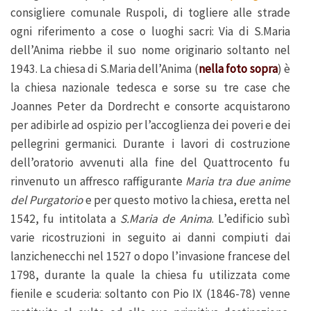
consigliere comunale Ruspoli, di togliere alle strade
ogni riferimento a cose o luoghi sacri: Via di S.Maria
dell’Anima riebbe il suo nome originario soltanto nel
1943. La chiesa di S.Maria dell’Anima (
nella foto sopra
) è
la chiesa nazionale tedesca e sorse su tre case che
Joannes Peter da Dordrecht e consorte acquistarono
per adibirle ad ospizio per l’accoglienza dei poveri e dei
pellegrini germanici. Durante i lavori di costruzione
dell’oratorio avvenuti alla fine del Quattrocento fu
rinvenuto un affresco raffigurante
Maria tra due anime
del Purgatorio
e per questo motivo la chiesa, eretta nel
1542, fu intitolata a
S.Maria de Anima
. L’edificio subì
varie ricostruzioni in seguito ai danni compiuti dai
lanzichenecchi nel 1527 o dopo l’invasione francese del
1798, durante la quale la chiesa fu utilizzata come
fienile e scuderia: soltanto con Pio IX (1846-78) venne