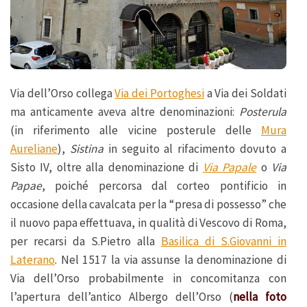
Via dell’Orso collega
Via dei Portoghesi
a Via dei Soldati
ma anticamente aveva altre denominazioni:
Posterula
(in riferimento alle vicine posterule delle
Mura
Aureliane
),
Sistina
in seguito al rifacimento dovuto a
Sisto IV, oltre alla denominazione di
Via Papale
o
Via
Papae
, poiché percorsa dal corteo pontificio in
occasione della cavalcata per la “presa di possesso” che
il nuovo papa effettuava, in qualità di Vescovo di Roma,
per recarsi da S.Pietro alla
Basilica di S.Giovanni in
Laterano
. Nel 1517 la via assunse la denominazione di
Via dell’Orso probabilmente in concomitanza con
l’apertura dell’antico Albergo dell’Orso (
nella foto