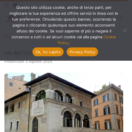
Questo sito utilizza cookie, anche di terze parti, per
Passa al contenuto
migliorare la tua esperienza ed offrire servizi in linea con le
Search
tue preferenze. Chiudendo questo banner, scorrendo la
Menu
pagina o cliccando qualunque suo elemento acconsenti
all’uso dei cookie. Se vuoi saperne di più o negare il
Pagina iniziale
»
Ponte
»
Via dell’Orso
consenso a tutti o ad alcuni cookie vai alla pagina
Cookie
Policy
.
Via dell’Orso
Ok, ho capito
Privacy Policy
Pubblicato
3 Agosto 2025