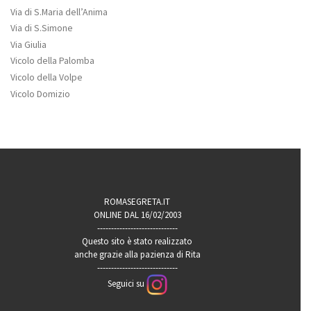
Via di S.Maria dell’Anima
Via di S.Simone
Via Giulia
Vicolo della Palomba
Vicolo della Volpe
Vicolo Domizio
ROMASEGRETA.IT
ONLINE DAL 16/02/2003
-----------------------------
Questo sito è stato realizzato
anche grazie alla pazienza di Rita
-----------------------------
Seguici su