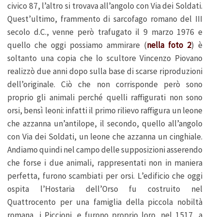
civico 87, l’altro si trovava all’angolo con Via dei Soldati.
Quest’ultimo, frammento di sarcofago romano del III
secolo d.C., venne però trafugato il 9 marzo 1976 e
quello che oggi possiamo ammirare (
nella foto 2
) è
soltanto una copia che lo scultore Vincenzo Piovano
realizzò due anni dopo sulla base di scarse riproduzioni
dell’originale. Ciò che non corrisponde però sono
proprio gli animali perché quelli raffigurati non sono
orsi, bensì leoni: infatti il primo rilievo raffigura un leone
che azzanna un’antilope, il secondo, quello all’angolo
con Via dei Soldati, un leone che azzanna un cinghiale.
Andiamo quindi nel campo delle supposizioni asserendo
che forse i due animali, rappresentati non in maniera
perfetta, furono scambiati per orsi. L’edificio che oggi
ospita l’Hostaria dell’Orso fu costruito nel
Quattrocento per una famiglia della piccola nobiltà
romana, i Piccioni, e furono proprio loro, nel 1517, a