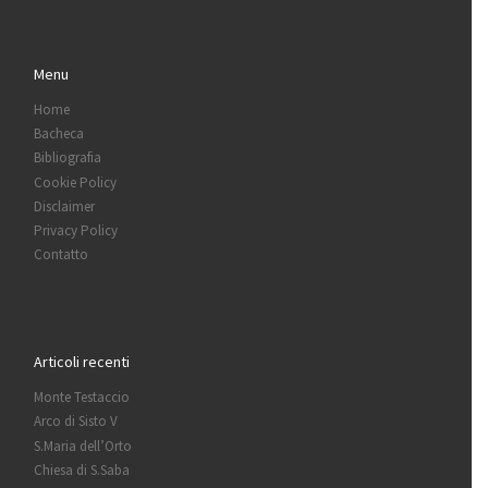
Menu
Home
Bacheca
Bibliografia
Cookie Policy
Disclaimer
Privacy Policy
Contatto
Articoli recenti
Monte Testaccio
Arco di Sisto V
S.Maria dell’Orto
Chiesa di S.Saba