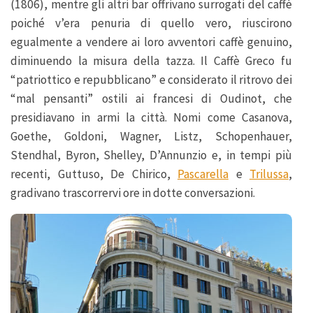
(1806), mentre gli altri bar offrivano surrogati del caffè
poiché v’era penuria di quello vero, riuscirono
egualmente a vendere ai loro avventori caffè genuino,
diminuendo la misura della tazza. Il Caffè Greco fu
“patriottico e repubblicano” e considerato il ritrovo dei
“mal pensanti” ostili ai francesi di Oudinot, che
presidiavano in armi la città. Nomi come Casanova,
Goethe, Goldoni, Wagner, Listz, Schopenhauer,
Stendhal, Byron, Shelley, D’Annunzio e, in tempi più
recenti, Guttuso, De Chirico,
Pascarella
e
Trilussa
,
gradivano trascorrervi ore in dotte conversazioni.