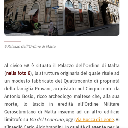
6 Palazzo dell’Ordine di Malta
Al civico 68 è situato il Palazzo dell’Ordine di Malta
(
nella foto 6
), la struttura originaria del quale risale ad
un modesto fabbricato del Quattrocento di proprietà
della famiglia Provani, acquistato nel Cinquecento da
Antonio Bosio, ricco archeologo maltese che, alla sua
morte, lo lasciò in eredità all’Ordine Militare
Gerosolimitano di Malta insieme ad un altro edificio
limitrofo su
Via del Leoncino
, oggi
Via Bocca di Leone
. Vi
s’insediò Carlo Aldobrandini, in qualità di agente per le