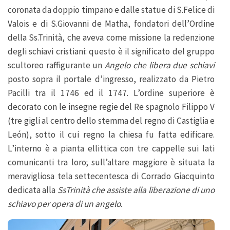
coronata da doppio timpano e dalle statue di S.Felice di
Valois e di S.Giovanni de Matha, fondatori dell’Ordine
della Ss.Trinità, che aveva come missione la redenzione
degli schiavi cristiani: questo è il significato del gruppo
scultoreo raffigurante un
Angelo che libera due schiavi
posto sopra il portale d’ingresso, realizzato da Pietro
Pacilli tra il 1746 ed il 1747. L’ordine superiore è
decorato con le insegne regie del Re spagnolo Filippo V
(tre gigli al centro dello stemma del regno di Castiglia e
León), sotto il cui regno la chiesa fu fatta edificare.
L’interno è a pianta ellittica con tre cappelle sui lati
comunicanti tra loro; sull’altare maggiore è situata la
meravigliosa tela settecentesca di Corrado Giacquinto
dedicata alla
SsTrinità che assiste alla liberazione di uno
schiavo per opera di un angelo
.