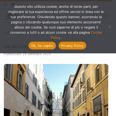
Questo sito utilizza cookie, anche di terze parti, per
Passa al contenuto
migliorare la tua esperienza ed offrire servizi in linea con le
Search
tue preferenze. Chiudendo questo banner, scorrendo la
Menu
pagina o cliccando qualunque suo elemento acconsenti
all’uso dei cookie. Se vuoi saperne di più o negare il
Pagina iniziale
»
Campo Marzio
»
Via dei Condotti
consenso a tutti o ad alcuni cookie vai alla pagina
Cookie
Policy
.
Via dei Condotti
Ok, ho capito
Privacy Policy
Pubblicato
29 Gennaio 2025