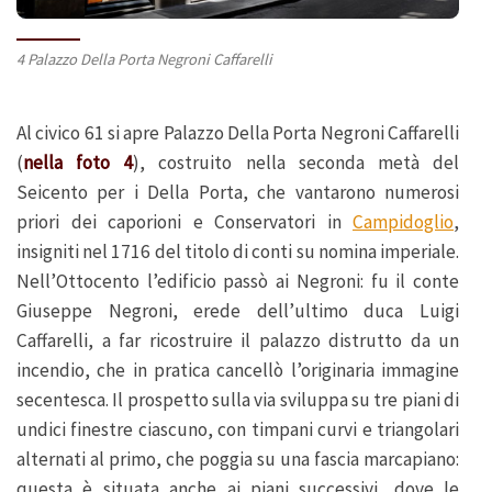
4 Palazzo Della Porta Negroni Caffarelli
Al civico 61 si apre Palazzo Della Porta Negroni Caffarelli
(
nella foto 4
), costruito nella seconda metà del
Seicento per i Della Porta, che vantarono numerosi
priori dei caporioni e Conservatori in
Campidoglio
,
insigniti nel 1716 del titolo di conti su nomina imperiale.
Nell’Ottocento l’edificio passò ai Negroni: fu il conte
Giuseppe Negroni, erede dell’ultimo duca Luigi
Caffarelli, a far ricostruire il palazzo distrutto da un
incendio, che in pratica cancellò l’originaria immagine
secentesca. Il prospetto sulla via sviluppa su tre piani di
undici finestre ciascuno, con timpani curvi e triangolari
alternati al primo, che poggia su una fascia marcapiano:
questa è situata anche ai piani successivi, dove le