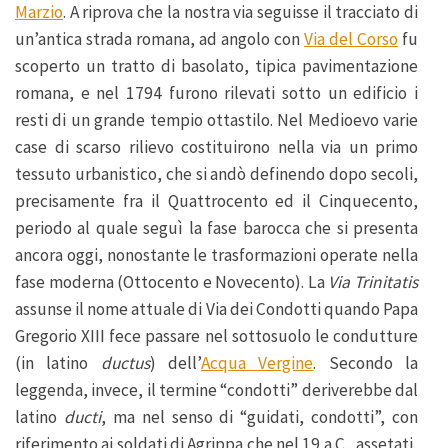
Marzio
. A riprova che la nostra via seguisse il tracciato di
un’antica strada romana, ad angolo con
Via del Corso
fu
scoperto un tratto di basolato, tipica pavimentazione
romana, e nel 1794 furono rilevati sotto un edificio i
resti di un grande tempio ottastilo. Nel Medioevo varie
case di scarso rilievo costituirono nella via un primo
tessuto urbanistico, che si andò definendo dopo secoli,
precisamente fra il Quattrocento ed il Cinquecento,
periodo al quale seguì la fase barocca che si presenta
ancora oggi, nonostante le trasformazioni operate nella
fase moderna (Ottocento e Novecento). La
Via Trinitatis
assunse il nome attuale di Via dei Condotti quando Papa
Gregorio XIII fece passare nel sottosuolo le condutture
(in latino
ductus
) dell’
Acqua Vergine
. Secondo la
leggenda, invece, il termine “condotti” deriverebbe dal
latino
ducti
, ma nel senso di “guidati, condotti”, con
riferimento ai soldati di Agrippa che nel 19 a.C., assetati,