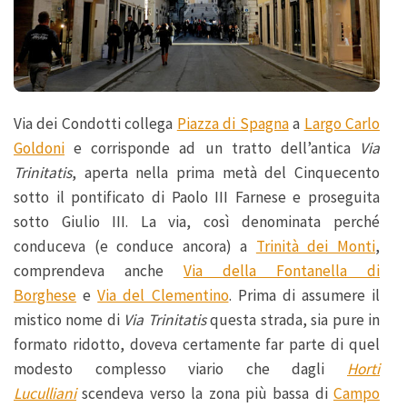
Via dei Condotti collega
Piazza di Spagna
a
Largo Carlo
Goldoni
e corrisponde ad un tratto dell’antica
Via
Trinitatis
, aperta nella prima metà del Cinquecento
sotto il pontificato di Paolo III Farnese e proseguita
sotto Giulio III. La via, così denominata perché
conduceva (e conduce ancora) a
Trinità dei Monti
,
comprendeva anche
Via della Fontanella di
Borghese
e
Via del Clementino
. Prima di assumere il
mistico nome di
Via Trinitatis
questa strada, sia pure in
formato ridotto, doveva certamente far parte di quel
modesto complesso viario che dagli
Horti
Luculliani
scendeva verso la zona più bassa di
Campo