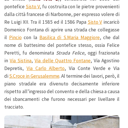
pontefice
Sisto V
, fu costruita con le pietre provenienti
dalla città francese di Narbonne, per espresso volere di
Re Luigi XII. Tra il 1585 ed il 1586 Papa
Sisto V
incaricò
Domenico Fontana di aprire una strada che collegasse
il
Pincio
con la
Basilica di S.Maria Maggiore
, che dal
nome di battesimo del pontefice stesso, ossia Felice
Peretti, fu denominata
Strada Felice
, oggi frazionata
in
Via Sistina
,
Via delle Quattro Fontane
, Via Agostino
Depretis,
Via Carlo Alberto
, Via Conte Verde e Via
di
S.Croce in Gerusalemme
. Al termine dei lavori, però, il
piano stradale era divenuto decisamente inferiore
rispetto all’ingresso del convento e della chiesa a causa
dei sbancamenti che furono necessari per livellare il
tracciato.