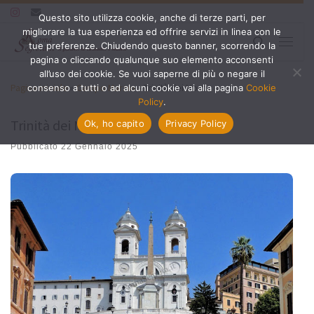
Questo sito utilizza cookie, anche di terze parti, per
Passa al contenuto
migliorare la tua esperienza ed offrire servizi in linea con le
Search
tue preferenze. Chiudendo questo banner, scorrendo la
Menu
pagina o cliccando qualunque suo elemento acconsenti
all’uso dei cookie. Se vuoi saperne di più o negare il
Pagina iniziale
»
Campo Marzio
»
Trinità dei Monti
consenso a tutti o ad alcuni cookie vai alla pagina
Cookie
Policy
.
Trinità dei Monti
Ok, ho capito
Privacy Policy
Pubblicato
22 Gennaio 2025