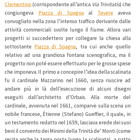
Clementino
(corrispondente all’antica
Via Trinitatis
) che
congiungeva
Piazza di Spagna
al
Tevere
aveva
convogliato nella zona l’intenso traffico derivante dalle
attività commerciali svolte lungo il fiume. Allora vari
progetti si succedettero per collegare la chiesa alla
sottostante
Piazza di Spagna
, tra cui anche quello
relativo ad una grandiosa fontana scenografica, ma il
progetto non poté essere effettuato per le grosse spese
che imponeva. Il primo a concepire l’idea della scalinata
fu il cardinale Mazzarino nel 1660, senza riuscire ad
andare più in là dell’esecuzione di alcuni disegni
eseguiti dall’architetto d’Orbais. Alla morte del
cardinale, avvenuta nel 1661, comparve sulla scena un
nobile francese, Ètienne (Stefano) Gueffier, il quale, in
un testamento redatto nel 1659, lasciava erede dei suoi
beni il convento dei Minimi della Trinità de’ Monti (come
recita anche la targa posta lungo la scalinata), a patto