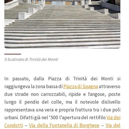
9 Scalinata di Trinità dei Monti
In passato, dalla Piazza di Trinità dei Monti si
raggiungeva la zona bassa di
Piazza di Spagna
attraverso
due strade non carrozzabili, ripide e fangose, poste
lungo il pendio del colle, ma il notevole dislivello
rappresentava una vera e propria frattura tra i due poli
urbani. Difatti già nel ‘500 l’apertura del rettifilo
Via dei
Condotti
–
Via della Fontanella di Borghese
–
Via del