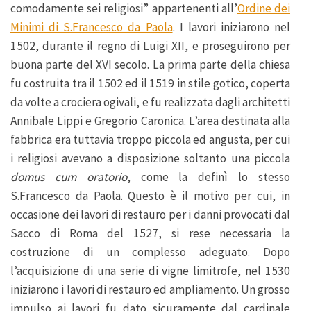
comodamente sei religiosi” appartenenti all’
Ordine dei
Minimi di S.Francesco da Paola
. I lavori iniziarono nel
1502, durante il regno di Luigi XII, e proseguirono per
buona parte del XVI secolo. La prima parte della chiesa
fu costruita tra il 1502 ed il 1519 in stile gotico, coperta
da volte a crociera ogivali, e fu realizzata dagli architetti
Annibale Lippi e Gregorio Caronica. L’area destinata alla
fabbrica era tuttavia troppo piccola ed angusta, per cui
i religiosi avevano a disposizione soltanto una piccola
domus cum oratorio
, come la definì lo stesso
S.Francesco da Paola. Questo è il motivo per cui, in
occasione dei lavori di restauro per i danni provocati dal
Sacco di Roma del 1527, si rese necessaria la
costruzione di un complesso adeguato. Dopo
l’acquisizione di una serie di vigne limitrofe, nel 1530
iniziarono i lavori di restauro ed ampliamento. Un grosso
impulso ai lavori fu dato sicuramente dal cardinale