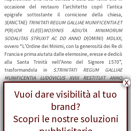
occasione del restauro l’architetto coprì l’antica
epigrafe sottostante il cornicione della chiesa,
S
(ANCTAE)
TRINITATI REGUM GALLIAE MUNIFICENTIA ET
P
(R)
IOR ELE
(E)
MOSYNIS ADIUTA MINIMORUM
SODALITAS STRUXIT AC DD ANNO D
(OMINI)
MDLXX
,
ovvero “L’Ordine dei Minimi, con la generosità dei Re di
Francia e prima aiutata dalle elemosine, eresse e dedicò
alla Santa Trinità nell’Anno del Signore 1570”,
trasformandola in
S.TRINITATI REGUM GALLIAE
MUNIFICENTIA LUDOVICUS XVIII RESTITUIT ANNO
X
MDCCCXVI
, ovvero “Ludovico XVIII (ossia Luigi XVIII)
Vuoi dare visibilità al tuo
restituì alla Santa Trinità con la generosità dei Re di
Francia nell’Anno 1816″: in pratica la costruzione del
brand?
convento non risultava più opera dei Minimi grazie alla
Scopri le nostre soluzioni
munificentia
del Re di Francia ma veniva evidenziata
solo la generosità dei Re di Francia, in particolare di