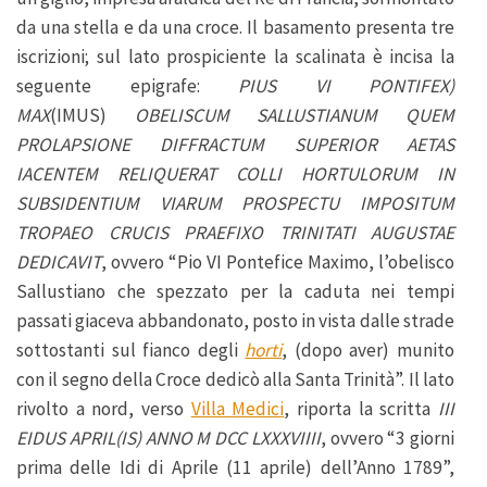
da una stella e da una croce. Il basamento presenta tre
iscrizioni; sul lato prospiciente la scalinata è incisa la
seguente epigrafe:
PIUS VI PONTIFEX)
MAX
(IMUS)
OBELISCUM SALLUSTIANUM QUEM
PROLAPSIONE DIFFRACTUM SUPERIOR AETAS
IACENTEM RELIQUERAT COLLI HORTULORUM IN
SUBSIDENTIUM VIARUM PROSPECTU IMPOSITUM
TROPAEO CRUCIS PRAEFIXO TRINITATI AUGUSTAE
DEDICAVIT
, ovvero “Pio VI Pontefice Maximo, l’obelisco
Sallustiano che spezzato per la caduta nei tempi
passati giaceva abbandonato, posto in vista dalle strade
sottostanti sul fianco degli
horti
, (dopo aver) munito
con il segno della Croce dedicò alla Santa Trinità”. Il lato
rivolto a nord, verso
Villa Medici
, riporta la scritta
III
EIDUS APRIL(IS) ANNO M DCC LXXXVIIII
, ovvero “3 giorni
prima delle Idi di Aprile (11 aprile) dell’Anno 1789”,