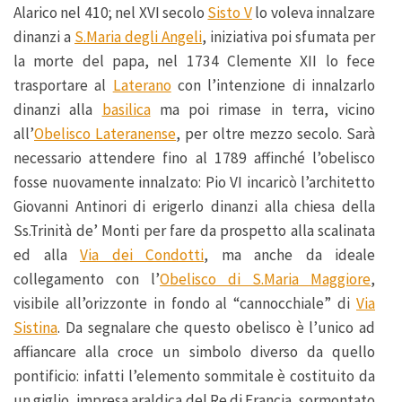
Alarico nel 410; nel XVI secolo
Sisto V
lo voleva innalzare
dinanzi a
S.Maria degli Angeli
, iniziativa poi sfumata per
la morte del papa, nel 1734 Clemente XII lo fece
trasportare al
Laterano
con l’intenzione di innalzarlo
dinanzi alla
basilica
ma poi rimase in terra, vicino
all’
Obelisco Lateranense
, per oltre mezzo secolo. Sarà
necessario attendere fino al 1789 affinché l’obelisco
fosse nuovamente innalzato: Pio VI incaricò l’architetto
Giovanni Antinori di erigerlo dinanzi alla chiesa della
Ss.Trinità de’ Monti per fare da prospetto alla scalinata
ed alla
Via dei Condotti
, ma anche da ideale
collegamento con l’
Obelisco di S.Maria Maggiore
,
visibile all’orizzonte in fondo al “cannocchiale” di
Via
Sistina
. Da segnalare che questo obelisco è l’unico ad
affiancare alla croce un simbolo diverso da quello
pontificio: infatti l’elemento sommitale è costituito da
un giglio, impresa araldica del Re di Francia, sormontato