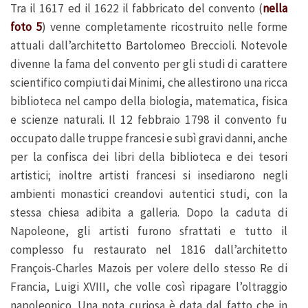
Tra il 1617 ed il 1622 il fabbricato del convento (
nella
foto 5
) venne completamente ricostruito nelle forme
attuali dall’architetto Bartolomeo Breccioli. Notevole
divenne la fama del convento per gli studi di carattere
scientifico compiuti dai Minimi, che allestirono una ricca
biblioteca nel campo della biologia, matematica, fisica
e scienze naturali. Il 12 febbraio 1798 il convento fu
occupato dalle truppe francesi e subì gravi danni, anche
per la confisca dei libri della biblioteca e dei tesori
artistici; inoltre artisti francesi si insediarono negli
ambienti monastici creandovi autentici studi, con la
stessa chiesa adibita a galleria. Dopo la caduta di
Napoleone, gli artisti furono sfrattati e tutto il
complesso fu restaurato nel 1816 dall’architetto
François-Charles Mazois per volere dello stesso Re di
Francia, Luigi XVIII, che volle così ripagare l’oltraggio
napoleonico. Una nota curiosa è data dal fatto che in