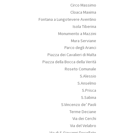
Circo Massimo
Cloaca Maxima
Fontana a Lungotevere Aventino
Isola Tiberina
Monumento a Mazzini
Mura Serviane
Parco degli Aranci
Piazza dei Cavalieri di Malta
Piazza della Bocca della Verità
Roseto Comunale
S.Alessio
S.Anselmo
S.Prisca
S.Sabina
S.Vincenzo de’ Paoli
Terme Deciane
Via dei Cerchi
Via del Velabro
Via di S.Giovanni Decollato