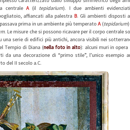
plesso caratterizzato dallo sviluppo simmetrico degli amb
la centrale
A
(il
tepidarium
). I due ambienti evidenziat
pogliatoio, affiancati alla palestra
B
. Gli ambienti disposti 
si passava prima in un ambiente più temperato
A
(
tepidarium
)
ium
. Le misure che si possono ricavare per il corpo centrale s
na serie di edifici più antichi, ancora visibili nei sotterran
el Tempio di Diana (
nella foto in alto
): alcuni muri in opera
ti da una decorazione di “primo stile”, l’unico esempio a
o del II secolo a.C.