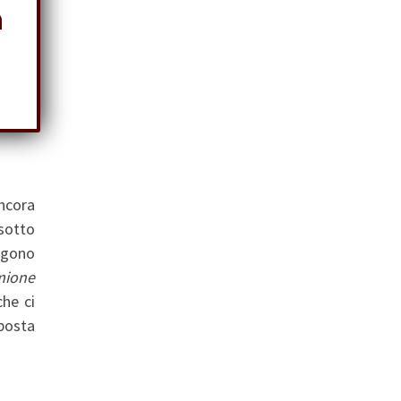
a
ancora
sotto
ngono
mione
che ci
 posta