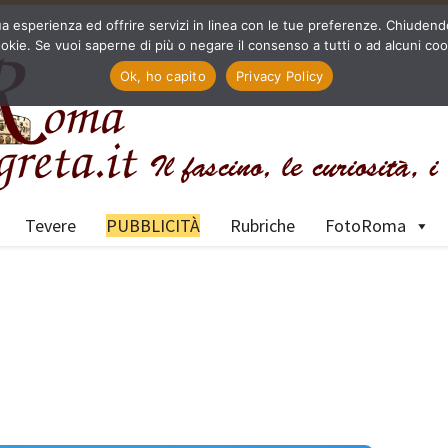
a tua esperienza ed offrire servizi in linea con le tue preferenze. Chiu
okie. Se vuoi saperne di più o negare il consenso a tutti o ad alcuni coo
Ok, ho capito
Privacy Policy
Tevere
PUBBLICITÀ
Rubriche
FotoRoma