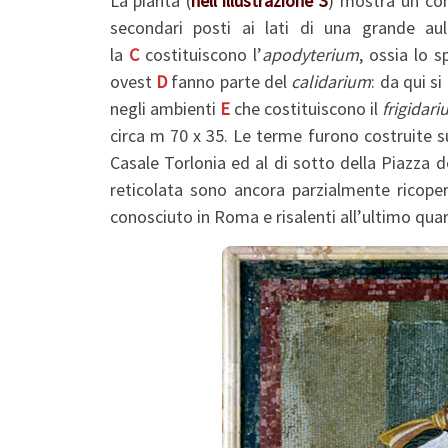
La pianta (
nell’illustrazione 3
) mostra un com
secondari posti ai lati di una grande au
la
C
costituiscono l’
apodyterium
, ossia lo s
ovest
D
fanno parte del
calidarium
: da qui 
negli ambienti
E
che costituiscono il
frigidar
circa m 70 x 35. Le terme furono costruite su u
Casale Torlonia ed al di sotto della Piazza d
reticolata sono ancora parzialmente ricoper
conosciuto in Roma e risalenti all’ultimo quart