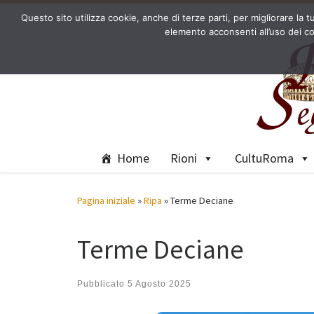
Questo sito utilizza cookie, anche di terze parti, per migliorare l
Passa al contenuto
elemento acconsenti all’uso dei co
Home
Rioni
CultuRoma
Pagina iniziale
»
Ripa
»
Terme Deciane
Terme Deciane
Pubblicato
5 Agosto 2025