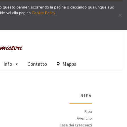
Search
dendo questo banner, scorrendo la pagina o cliccando qualunque suo
kie vai alla pagina
Cookie Policy
.
Info
Contatto
Mappa
RIPA
Ripa
Aventino
Casa dei Crescenzi