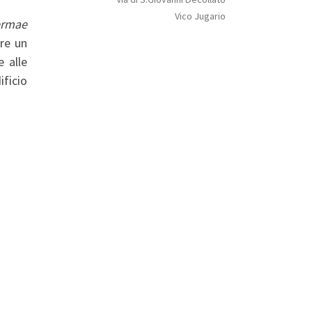
Vico Jugario
rmae
ire un
 alle
ficio