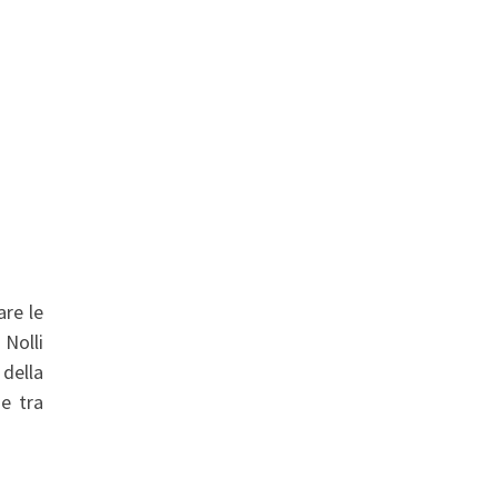
are le
Nolli
 della
me tra