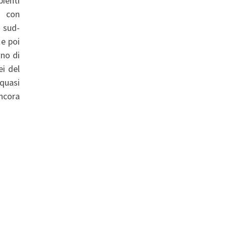
ienti
i con
a sud-
 e poi
ono di
ei del
 quasi
ncora