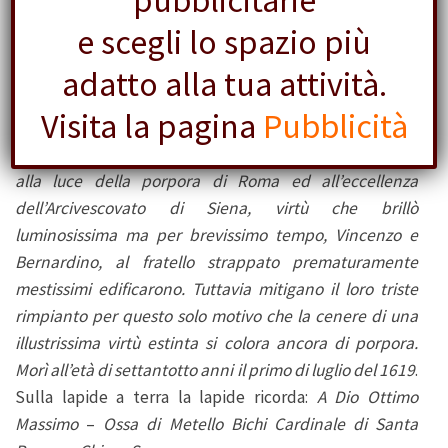
pubblicitarie
(
nella foto 7
), che fu titolare della basilica nel 1611.
e scegli lo spazio più
L’iscrizione, che appare al centro del monumento, così
recita:
A Dio Ottimo Massimo
–
A Metello Bichi, patrizio di
adatto alla tua attività.
Siena, Cardinale generosissimo titolare di S.Alessio, alla
Visita la pagina
Pubblicità
cui nobiltà pari era la virtù, elevata per beneficio del
Pontefice Massimo Paolo V dall’Episcopato di Sovana
alla luce della porpora di Roma ed all’eccellenza
dell’Arcivescovato di Siena, virtù che brillò
luminosissima ma per brevissimo tempo, Vincenzo e
Bernardino, al fratello strappato prematuramente
mestissimi edificarono. Tuttavia mitigano il loro triste
rimpianto per questo solo motivo che la cenere di una
illustrissima virtù estinta si colora ancora di porpora.
Morì all’età di settantotto anni il primo di luglio del 1619
.
Sulla lapide a terra la lapide ricorda:
A Dio Ottimo
Massimo
–
Ossa di Metello Bichi Cardinale di Santa