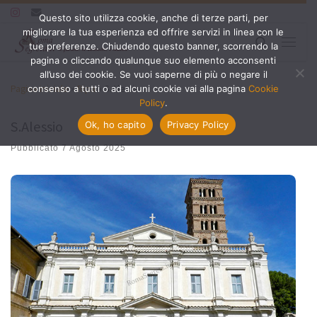
Questo sito utilizza cookie, anche di terze parti, per
Passa al contenuto
migliorare la tua esperienza ed offrire servizi in linea con le
Search
tue preferenze. Chiudendo questo banner, scorrendo la
Menu
pagina o cliccando qualunque suo elemento acconsenti
all’uso dei cookie. Se vuoi saperne di più o negare il
Pagina iniziale
»
Ripa
»
S.Alessio
consenso a tutti o ad alcuni cookie vai alla pagina
Cookie
Policy
.
S.Alessio
Ok, ho capito
Privacy Policy
Pubblicato
7 Agosto 2025