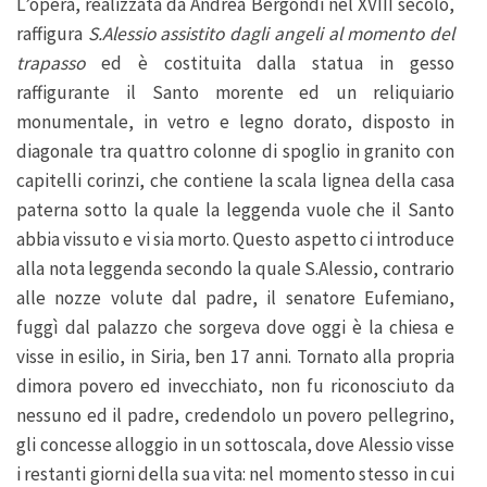
L’opera, realizzata da Andrea Bergondi nel XVIII secolo,
raffigura
S.Alessio assistito dagli angeli al momento del
trapasso
ed è costituita dalla statua in gesso
raffigurante il Santo morente ed un reliquiario
monumentale, in vetro e legno dorato, disposto in
diagonale tra quattro colonne di spoglio in granito con
capitelli corinzi, che contiene la scala lignea della casa
paterna sotto la quale la leggenda vuole che il Santo
abbia vissuto e vi sia morto. Questo aspetto ci introduce
alla nota leggenda secondo la quale S.Alessio, contrario
alle nozze volute dal padre, il senatore Eufemiano,
fuggì dal palazzo che sorgeva dove oggi è la chiesa e
visse in esilio, in Siria, ben 17 anni. Tornato alla propria
dimora povero ed invecchiato, non fu riconosciuto da
nessuno ed il padre, credendolo un povero pellegrino,
gli concesse alloggio in un sottoscala, dove Alessio visse
i restanti giorni della sua vita: nel momento stesso in cui