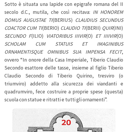
Sotto è situata una lapide con epigrafe romana del II
secolo d.C., mutila, che così recitava:
IN HONOREM
DOMUS AUGUSTAE TI
(BERIUS)
CLAUDIUS SECUNDUS
COACTOR CUM TI
(BERIO)
CLAUDIO TI
(BERII)
QUIR
(INI)
SECUNDO F
(ILIO)
VIATORIBUS IIIVIR
(O)
ET IIIIVIR
(O)
SCHOLAM CUM STATUIS ET IMAGINIBUS
ORNAMENTISQUE OMNIBUS SUA IMPENSA FECIT
,
ovvero “In onore della Casa Imperiale, Tiberio Claudio
Secondo esattore delle tasse, insieme al figlio Tiberio
Claudio Secondo di Tiberio Quirino, tresviro (o
triumviro) addetto alla sicurezza dei viandanti e
quadrumviro, fece costruire a proprie spese (questa)
scuola con statue e ritratti e tutti gli ornamenti”.