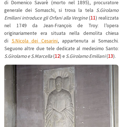
di Domenico Savarè (morto nel 1895), procuratore
generale dei Somaschi, si trova la tela
S.Girolamo
Emiliani introduce gli Orfani alla Vergine
(
11
) realizzata
nel 1749 da Jean-François de Troy: l’opera
originariamente era situata nella demolita chiesa
di
S.Nicola dei Cesarini
, appartenuta ai Somaschi.
Seguono altre due tele dedicate al medesimo Santo:
S.Girolamo e S.Marcella
(
12
) e
S.Girolamo Emiliani
(
13
).