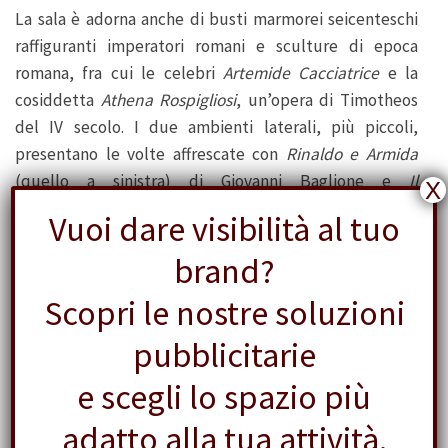
La sala è adorna anche di busti marmorei seicenteschi
raffiguranti imperatori romani e sculture di epoca
romana, fra cui le celebri
Artemide Cacciatrice
e la
cosiddetta
Athena Rospigliosi
, un’opera di Timotheos
del IV secolo. I due ambienti laterali, più piccoli,
presentano le volte affrescate con
Rinaldo e Armida
(quello a sinistra) di Giovanni Baglione e
Il
X
combattimento di Armida
(quello a destra) di Domenico
Vuoi dare visibilità al tuo
Cresti.
brand?
Scopri le nostre soluzioni
pubblicitarie
e scegli lo spazio più
adatto alla tua attività.