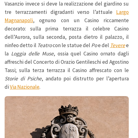
Vasanzio invece si deve la realizzazione del giardino su
tre terrazzamenti digradanti verso l’attuale
Largo
Magnanapoli
, ognuno con un Casino riccamente
decorato: sulla prima terrazza il celebre Casino
dell’Aurora, sulla seconda, posta dietro il palazzo, il
ninfeo detto il
Teatro
con le statue del
Po
e del
Tevere
e
la
Loggia delle Muse
, ossia quel Casino ornato dagli
affreschi del Concerto di Orazio Gentileschi ed Agostino
Tassi; sulla terza terrazza il Casino affrescato con le
Storie di Psiche
, andato poi distrutto per l’apertura
di
Via Nazionale
.