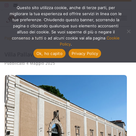
Questo sito utilizza cookie, anche di terze parti, per
Passa al contenuto
migliorare la tua esperienza ed offrire servizi in linea con le
Search
tue preferenze. Chiudendo questo banner, scorrendo la
Menu
pagina o cliccando qualunque suo elemento acconsenti
all’uso dei cookie. Se vuoi saperne di più o negare il
Pagina iniziale
»
Monti
»
Villa Pallavicini
consenso a tutti o ad alcuni cookie vai alla pagina
Cookie
Policy
.
Villa Pallavicini
Ok, ho capito
Privacy Policy
Pubblicato
4 Maggio 2025