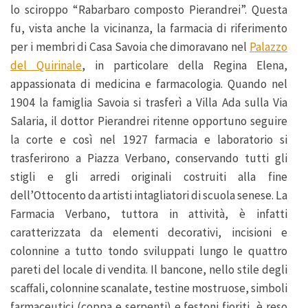
lo sciroppo “Rabarbaro composto Pierandrei”. Questa
fu, vista anche la vicinanza, la farmacia di riferimento
per i membri di Casa Savoia che dimoravano nel
Palazzo
del Quirinale
, in particolare della Regina Elena,
appassionata di medicina e farmacologia. Quando nel
1904 la famiglia Savoia si trasferì a Villa Ada sulla Via
Salaria, il dottor Pierandrei ritenne opportuno seguire
la corte e così nel 1927 farmacia e laboratorio si
trasferirono a Piazza Verbano, conservando tutti gli
stigli e gli arredi originali costruiti alla fine
dell’Ottocento da artisti intagliatori di scuola senese. La
Farmacia Verbano, tuttora in attività, è infatti
caratterizzata da elementi decorativi, incisioni e
colonnine a tutto tondo sviluppati lungo le quattro
pareti del locale di vendita. Il bancone, nello stile degli
scaffali, colonnine scanalate, testine mostruose, simboli
farmaceutici (coppa e serpenti) e festoni fioriti, è reso