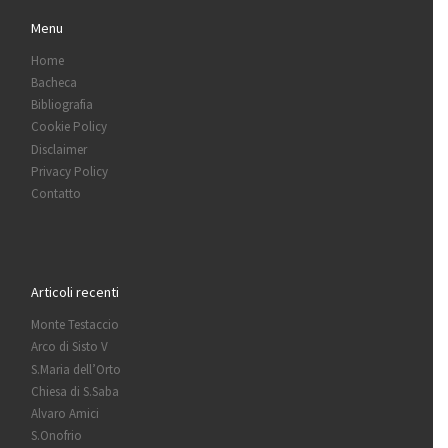
Menu
Home
Bacheca
Bibliografia
Cookie Policy
Disclaimer
Privacy Policy
Contatto
Articoli recenti
Monte Testaccio
Arco di Sisto V
S.Maria dell’Orto
Chiesa di S.Saba
Alvaro Amici
S.Onofrio