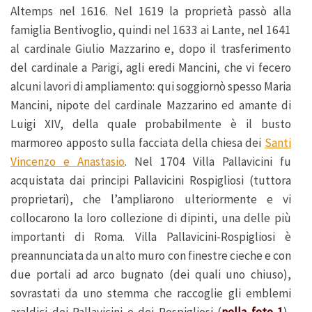
Altemps nel 1616. Nel 1619 la proprietà passò alla
famiglia Bentivoglio, quindi nel 1633 ai Lante, nel 1641
al cardinale Giulio Mazzarino e, dopo il trasferimento
del cardinale a Parigi, agli eredi Mancini, che vi fecero
alcuni lavori di ampliamento: qui soggiornò spesso Maria
Mancini, nipote del cardinale Mazzarino ed amante di
Luigi XIV, della quale probabilmente è il busto
marmoreo apposto sulla facciata della chiesa dei
Santi
Vincenzo e Anastasio
. Nel 1704 Villa Pallavicini fu
acquistata dai principi Pallavicini Rospigliosi (tuttora
proprietari), che l’ampliarono ulteriormente e vi
collocarono la loro collezione di dipinti, una delle più
importanti di Roma. Villa Pallavicini-Rospigliosi è
preannunciata da un alto muro con finestre cieche e con
due portali ad arco bugnato (dei quali uno chiuso),
sovrastati da uno stemma che raccoglie gli emblemi
araldici dei Pallavicini e dei Rospigliosi (
nella foto 1
),