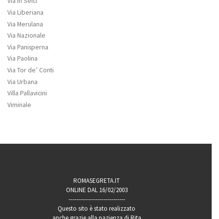
Via in Selci
Via Liberiana
Via Merulana
Via Nazionale
Via Panisperna
Via Paolina
Via Tor de’ Conti
Via Urbana
Villa Pallavicini
Viminale
ROMASEGRETA.IT
ONLINE DAL 16/02/2003
-----------------------------
Questo sito è stato realizzato
anche grazie alla pazienza di Rita