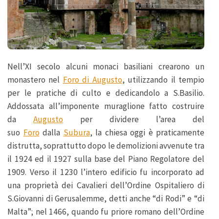
Nell’XI secolo alcuni monaci basiliani crearono un
monastero nel
Foro di Augusto
, utilizzando il tempio
per le pratiche di culto e dedicandolo a S.Basilio.
Addossata all’imponente muraglione fatto costruire
da
Augusto
per dividere l’area del
suo
Foro
dalla
Subura
, la chiesa oggi è praticamente
distrutta, soprattutto dopo le demolizioni avvenute tra
il 1924 ed il 1927 sulla base del Piano Regolatore del
1909. Verso il 1230 l’intero edificio fu incorporato ad
una proprietà dei Cavalieri dell’Ordine Ospitaliero di
S.Giovanni di Gerusalemme, detti anche “di Rodi” e “di
Malta”; nel 1466, quando fu priore romano dell’Ordine