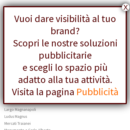
X
Vuoi dare visibilità al tuo
brand?
MONTI
Scopri le nostre soluzioni
pubblicitarie
Monti
Casa dei Cavalieri di Rodi
e scegli lo spazio più
Casino Guidi
Domus Aurea
adatto alla tua attività.
Fontana di Via del Cardello
Visita la pagina
Pubblicità
Foro di Augusto
Foro di Nerva
Foro di Traiano
Largo Magnanapoli
Ludus Magnus
Mercati Traianei