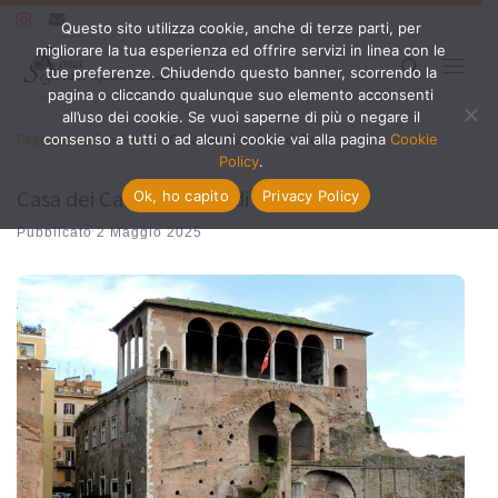
Questo sito utilizza cookie, anche di terze parti, per
Passa al contenuto
migliorare la tua esperienza ed offrire servizi in linea con le
Search
tue preferenze. Chiudendo questo banner, scorrendo la
Menu
pagina o cliccando qualunque suo elemento acconsenti
all’uso dei cookie. Se vuoi saperne di più o negare il
Pagina iniziale
»
Monti
»
Casa dei Cavalieri di Rodi
consenso a tutti o ad alcuni cookie vai alla pagina
Cookie
Policy
.
Casa dei Cavalieri di Rodi
Ok, ho capito
Privacy Policy
Pubblicato
2 Maggio 2025