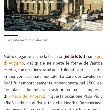
1 Facciata sul Foro di Augusto
Molto elegante anche la facciata (
nella foto 1
) sul
Foro
di Augusto
, del quale ne ripete le forme dell’antica
esedra, con una finestra ad arco trilobato gotico inserita
in una cornice rinascimentale. La Casa dei Cavalieri di
Rodi fu temporaneamente abbandonata nel 1566 dai
Templari allorché si trasferirono nel complesso
di
S.Maria del Priorato
: in questa occasione Papa Pio V
affidò l’edificio all’Istituto delle Neofite Domenicane,
che aveva lo scopo di convertire al cattolicesimo le