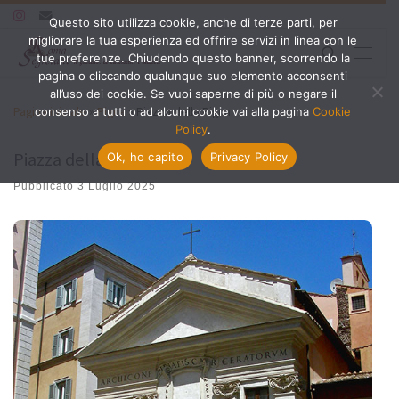
Questo sito utilizza cookie, anche di terze parti, per
Passa al contenuto
migliorare la tua esperienza ed offrire servizi in linea con le
Search
tue preferenze. Chiudendo questo banner, scorrendo la
Menu
pagina o cliccando qualunque suo elemento acconsenti
all’uso dei cookie. Se vuoi saperne di più o negare il
Pagina iniziale
»
Pigna
»
Piazza della Pigna
consenso a tutti o ad alcuni cookie vai alla pagina
Cookie
Policy
.
Piazza della Pigna
Ok, ho capito
Privacy Policy
Pubblicato
3 Luglio 2025