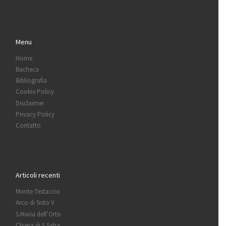
Menu
Home
Bacheca
Bibliografia
Cookie Policy
Disclaimer
Privacy Policy
Contatto
Articoli recenti
Monte Testaccio
Arco di Sisto V
S.Maria dell’Orto
Chiesa di S.Saba