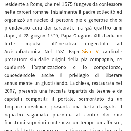
residente a Roma, che nel 1575 fungeva da confessore
nelle carceri romane. Inizialmente il padre sollecitò ed
organizzò un nucleo di persone pie e generose che si
prendevano cura dei carcerati, ma già quattro anni
dopo, il 28 giugno 1579, Papa Gregorio XIII diede un
forte impulso all’iniziativa erigendola ad
Arciconfraternita. Nel 1585 Papa
Sisto V
, cardinale
protettore sin dalle origini della pia compagnia, ne
confermò l’organizzazione e le competenze,
concedendole anche il privilegio di liberare
annualmente un giustiziando. La chiesa, restaurata nel
2007, presenta una facciata tripartita da lesene e da
capitelli compositi: il portale, sormontato da un
timpano curvilineo, presenta una testa d’angelo. Il
riquadro sagomato presente al centro dei due
finestroni superiori conteneva un tempo un affresco,
oggi del tutto scomparso. Un timpano triangolare e la