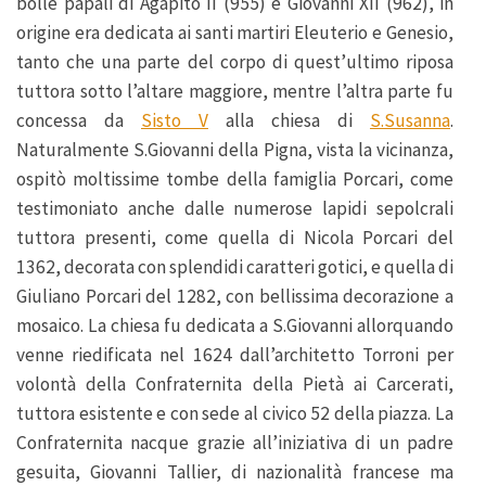
bolle papali di Agapito II (955) e Giovanni XII (962), in
origine era dedicata ai santi martiri Eleuterio e Genesio,
tanto che una parte del corpo di quest’ultimo riposa
tuttora sotto l’altare maggiore, mentre l’altra parte fu
concessa da
Sisto V
alla chiesa di
S.Susanna
.
Naturalmente S.Giovanni della Pigna, vista la vicinanza,
ospitò moltissime tombe della famiglia Porcari, come
testimoniato anche dalle numerose lapidi sepolcrali
tuttora presenti, come quella di Nicola Porcari del
1362, decorata con splendidi caratteri gotici, e quella di
Giuliano Porcari del 1282, con bellissima decorazione a
mosaico. La chiesa fu dedicata a S.Giovanni allorquando
venne riedificata nel 1624 dall’architetto Torroni per
volontà della Confraternita della Pietà ai Carcerati,
tuttora esistente e con sede al civico 52 della piazza. La
Confraternita nacque grazie all’iniziativa di un padre
gesuita, Giovanni Tallier, di nazionalità francese ma