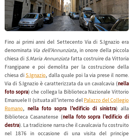
Fino ai primi anni del Settecento Via di S.Ignazio era
denominata
Via dell’Annunziata
, in onore della piccola
chiesa di
S.Maria Annunziata
fatta costruire da Vittoria
Frangipane e poi demolita per la costruzione della
chiesa di
S.Ignazio
, dalla quale poi la via prese il nome.
Via di S.Ignazio è caratterizzata da un cavalcavia (
nella
foto sopra
) che collega la Biblioteca Nazionale Vittorio
Emanuele II (situata all’interno del
Palazzo del Collegio
Romano
,
nella foto sopra l’edificio di sinistra
) alla
Biblioteca Casanatense (
nella foto sopra l’edificio di
destra
). La tradizione narra che il cavalcavia fu costruito
nel 1876 in occasione di una visita del principe