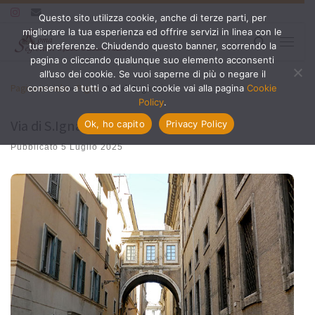
Questo sito utilizza cookie, anche di terze parti, per
Passa al contenuto
migliorare la tua esperienza ed offrire servizi in linea con le
Search
tue preferenze. Chiudendo questo banner, scorrendo la
Menu
pagina o cliccando qualunque suo elemento acconsenti
all’uso dei cookie. Se vuoi saperne di più o negare il
Pagina iniziale
»
Pigna
»
Via di S.Ignazio
consenso a tutti o ad alcuni cookie vai alla pagina
Cookie
Policy
.
Via di S.Ignazio
Ok, ho capito
Privacy Policy
Pubblicato
5 Luglio 2025