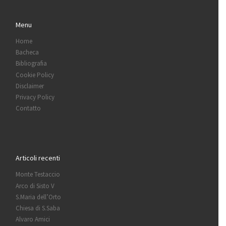
Menu
Home
Bacheca
Bibliografia
Cookie Policy
Disclaimer
Privacy Policy
Contatto
Articoli recenti
Monte Testaccio
Arco di Sisto V
S.Maria dell’Orto
Chiesa di S.Saba
Alvaro Amici