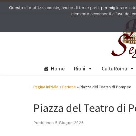
Questo sito utilizza cookie, anche di terze parti, per migliorare l
Passa al contenuto
elemento acconsenti all’uso dei co
Home
Rioni
CultuRoma
Pagina iniziale
»
Parione
»
Piazza del Teatro di Pompeo
Piazza del Teatro di
Pubblicato
5 Giugno 2025