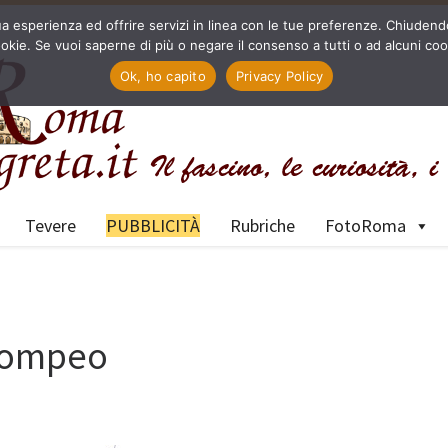
a tua esperienza ed offrire servizi in linea con le tue preferenze. Chiu
okie. Se vuoi saperne di più o negare il consenso a tutti o ad alcuni coo
Ok, ho capito
Privacy Policy
Tevere
PUBBLICITÀ
Rubriche
FotoRoma
 Pompeo