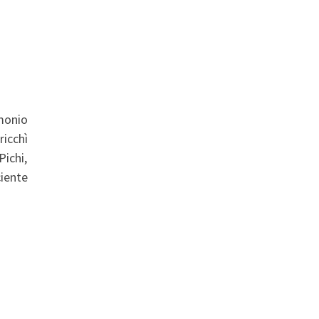
imonio
ricchì
Pichi,
iente