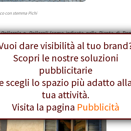
sco con stemma Pichi
a
Pollarola
o
Pollaroli
(come indicata nella Pianta di Ro
 di pollame che vi si teneva fin dal XV secolo: fu proprio gr
Vuoi dare visibilità al tuo brand
fece costruire intorno al 1460 il palazzetto (
nella foto in alto
Scopri le nostre soluzioni
ella piazza.
pubblicitarie
e scegli lo spazio più adatto all
tua attività.
Visita la pagina
Pubblicità