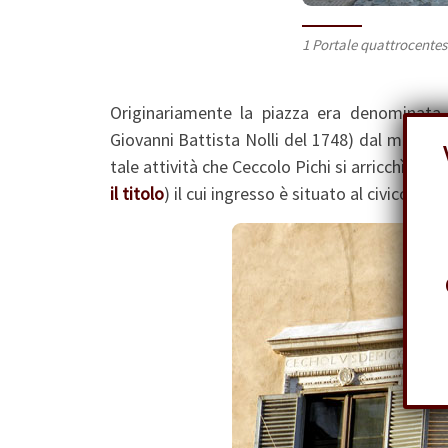
1 Portale quattrocente
Originariamente la piazza era denominat
Giovanni Battista Nolli del 1748) dal mercato
tale attività che Ceccolo Pichi si arricchì e si 
il titolo
) il cui ingresso è situato al civico 43 d