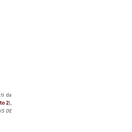
tti da
to 2
),
S DE