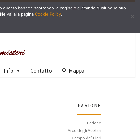
Search
dendo questo banner, scorrendo la pagina o cliccando qualunque suo
kie vai alla pagina
Cookie Policy
.
Info
Contatto
Mappa
PARIONE
Parione
Arco degli Acetari
Campo de’ Fiori