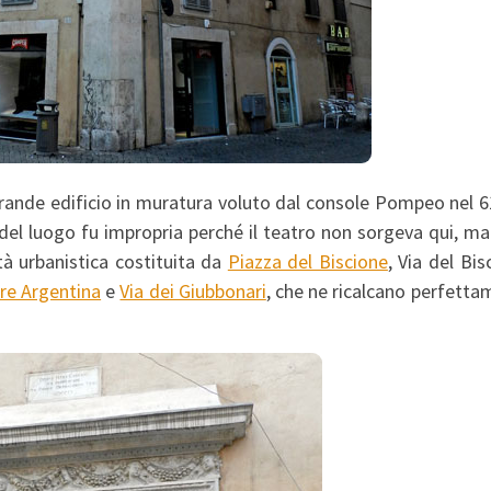
rande edificio in muratura voluto dal console Pompeo nel 6
 del luogo fu impropria perché il teatro non sorgeva qui, ma
tà urbanistica costituita da
Piazza del Biscione
, Via del Bis
re Argentina
e
Via dei Giubbonari
, che ne ricalcano perfett