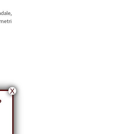
adale,
 metri
X
?