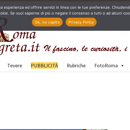
a tua esperienza ed offrire servizi in linea con le tue preferenze. Chiu
okie. Se vuoi saperne di più o negare il consenso a tutti o ad alcuni coo
Ok, ho capito
Privacy Policy
Tevere
PUBBLICITÀ
Rubriche
FotoRoma