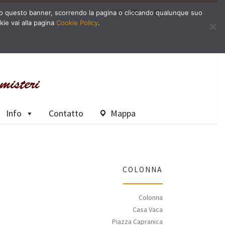
Search
dendo questo banner, scorrendo la pagina o cliccando qualunque suo
kie vai alla pagina
Cookie Policy
.
Info
Contatto
Mappa
COLONNA
Colonna
Casa Vaca
Piazza Capranica