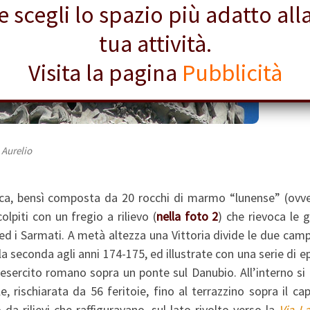
e scegli lo spazio più adatto all
tua attività.
Visita la pagina
Pubblicità
 Aurelio
ica, bensì composta da 20 rocchi di marmo “lunense” (ovve
olpiti con un fregio a rilievo (
nella foto 2
) che rievoca le 
 ed i Sarmati. A metà altezza una Vittoria divide le due ca
e la seconda agli anni 174-175, ed illustrate con una serie di e
l’esercito romano sopra un ponte sul Danubio. All’interno si
, rischiarata da 56 feritoie, fino al terrazzino sopra il cap
da rilievi che raffiguravano, sul lato rivolto verso la
Via L