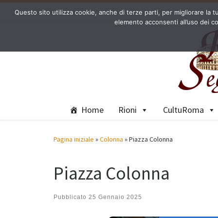
Questo sito utilizza cookie, anche di terze parti, per migliorare l
Passa al contenuto
elemento acconsenti all’uso dei co
Home
Rioni
CultuRoma
Pagina iniziale
»
Colonna
»
Piazza Colonna
Piazza Colonna
Pubblicato
25 Gennaio 2025