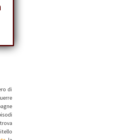
a
ro di
guerre
mpagne
pisodi
 trova
itello
ata
, la