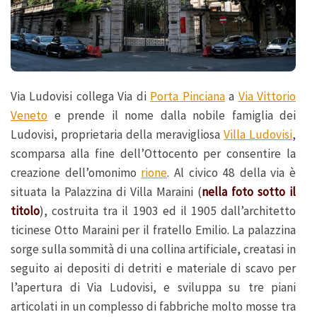
Via Ludovisi collega Via di
Porta Pinciana
a
Via Vittorio
Veneto
e prende il nome dalla nobile famiglia dei
Ludovisi, proprietaria della meravigliosa
Villa Ludovisi
,
scomparsa alla fine dell’Ottocento per consentire la
creazione dell’omonimo
rione
. Al civico 48 della via è
situata la Palazzina di Villa Maraini (
nella foto sotto il
titolo
), costruita tra il 1903 ed il 1905 dall’architetto
ticinese Otto Maraini per il fratello Emilio. La palazzina
sorge sulla sommità di una collina artificiale, creatasi in
seguito ai depositi di detriti e materiale di scavo per
l’apertura di Via Ludovisi, e sviluppa su tre piani
articolati in un complesso di fabbriche molto mosse tra