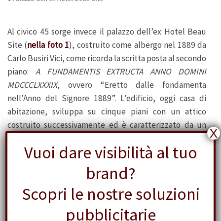
Al civico 45 sorge invece il palazzo dell’ex Hotel Beau
Site (
nella foto 1
), costruito come albergo nel 1889 da
Carlo Busiri Vici, come ricorda la scritta posta al secondo
piano:
A FUNDAMENTIS EXTRUCTA ANNO DOMINI
MDCCCLXXXIX
, ovvero “Eretto dalle fondamenta
nell’Anno del Signore 1889”. L’edificio, oggi casa di
abitazione, sviluppa su cinque piani con un attico
costruito successivamente ed è caratterizzato da un
X
bow-window, ovvero un tipo di balcone chiuso, unito
Vuoi dare visibilità al tuo
all’ambiente interno e sporgente per più piani, primo
esempio architettonico del genere eretto a Roma.
brand?
Scopri le nostre soluzioni
pubblicitarie