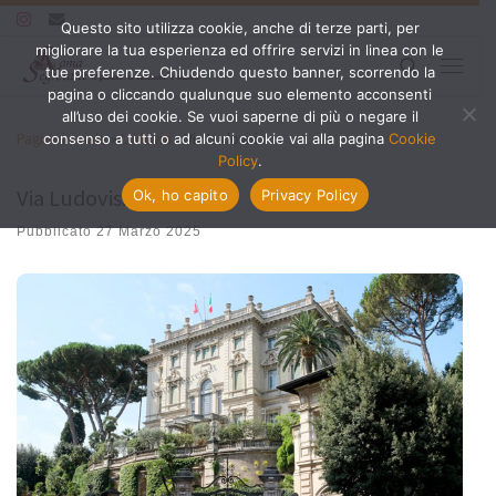
Questo sito utilizza cookie, anche di terze parti, per
Passa al contenuto
migliorare la tua esperienza ed offrire servizi in linea con le
Search
tue preferenze. Chiudendo questo banner, scorrendo la
Menu
pagina o cliccando qualunque suo elemento acconsenti
all’uso dei cookie. Se vuoi saperne di più o negare il
Pagina iniziale
»
Ludovisi
»
Via Ludovisi
consenso a tutti o ad alcuni cookie vai alla pagina
Cookie
Policy
.
Via Ludovisi
Ok, ho capito
Privacy Policy
Pubblicato
27 Marzo 2025