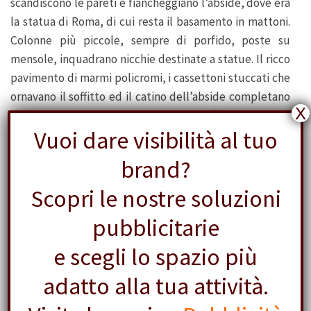
scandiscono le pareti e fiancheggiano l’abside, dove era
la statua di Roma, di cui resta il basamento in mattoni.
Colonne più piccole, sempre di porfido, poste su
mensole, inquadrano nicchie destinate a statue. Il ricco
pavimento di marmi policromi, i cassettoni stuccati che
ornavano il soffitto ed il catino dell’abside completano
X
lo splendido insieme. Peggio conservata è senza dubbio
Vuoi dare visibilità al tuo
l’altra cella, quella di Venere, rivolta verso il
Colosseo
.
Del colonnato che cingeva su quattro lati l’edificio non
brand?
resta praticamente traccia. Si trattava in origine di dieci
colonne sui lati corti, seguite da altre quattro fra le
Scopri le nostre soluzioni
ante dei pronai, e di venti sui lati lunghi. Il Tempio di
pubblicitarie
Venere e Roma, le cui dimensioni ne fanno di gran lunga
il più grande santuario di Roma antica, sorgeva su uno
e scegli lo spazio più
stilobate a gradini ed un doppio portico a giorno con 44
adatto alla tua attività.
colonne di granito grigio recingeva l’area sacra:
nella
foto 1
possiamo osservare alcune delle colonne ancora