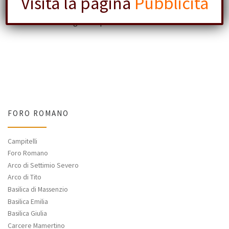
Visita la pagina
Pubblicità
superstiti che sono state rialzate e ricollocate su
entrambi i lati lunghi del podio.
FORO ROMANO
Campitelli
Foro Romano
Arco di Settimio Severo
Arco di Tito
Basilica di Massenzio
Basilica Emilia
Basilica Giulia
Carcere Mamertino