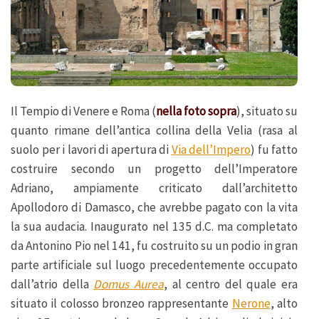
Il Tempio di Venere e Roma (
nella foto sopra
), situato su
quanto rimane dell’antica collina della Velia (rasa al
suolo per i lavori di apertura di
Via dell’Impero
) fu fatto
costruire secondo un progetto dell’Imperatore
Adriano, ampiamente criticato dall’architetto
Apollodoro di Damasco, che avrebbe pagato con la vita
la sua audacia. Inaugurato nel 135 d.C. ma completato
da Antonino Pio nel 141, fu costruito su un podio in gran
parte artificiale sul luogo precedentemente occupato
dall’atrio della
Domus Aurea
, al centro del quale era
situato il colosso bronzeo rappresentante
Nerone
, alto