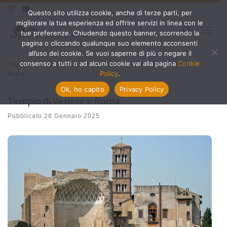
Questo sito utilizza cookie, anche di terze parti, per
Passa al contenuto
migliorare la tua esperienza ed offrire servizi in linea con le
Search
tue preferenze. Chiudendo questo banner, scorrendo la
Menu
pagina o cliccando qualunque suo elemento acconsenti
all’uso dei cookie. Se vuoi saperne di più o negare il
Pagina iniziale
»
Campitelli
»
Foro Romano
»
Tempio di Venere e
consenso a tutti o ad alcuni cookie vai alla pagina
Cookie
Roma
Policy
.
Ok, ho capito
Privacy Policy
Tempio di Venere e Roma
Pubblicato
28 Gennaio 2025