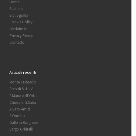
Home
Bacheca
Bibliografia
Cookie Policy
Disclaimer
Privacy Policy
Contatto
Articoli recenti
Monte Testaccio
Arco di Sisto V
S.Maria dell’Orto
Chiesa di S.Saba
Alvaro Amici
S.Onofrio
Galleria Borghese
Largo Orbitelli