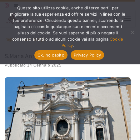
Questo sito utilizza cookie, anche di terze parti, per
Passa al contenuto
migliorare la tua esperienza ed offrire servizi in linea con le
Search
tue preferenze. Chiudendo questo banner, scorrendo la
Menu
pagina o cliccando qualunque suo elemento acconsenti
all’uso dei cookie. Se vuoi saperne di più o negare il
Pagina iniziale
»
Borgo
»
S.Maria Annunziata
consenso a tutti o ad alcuni cookie vai alla pagina
Cookie
Policy
.
S.Maria Annunziata
Ok, ho capito
Privacy Policy
Pubblicato
14 Gennaio 2025