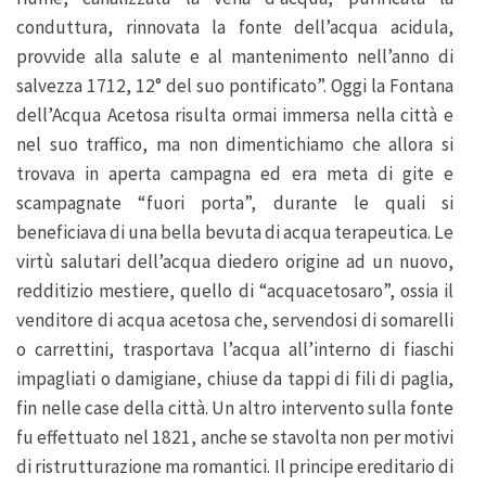
conduttura, rinnovata la fonte dell’acqua acidula,
provvide alla salute e al mantenimento nell’anno di
salvezza 1712, 12° del suo pontificato”. Oggi la Fontana
dell’Acqua Acetosa risulta ormai immersa nella città e
nel suo traffico, ma non dimentichiamo che allora si
trovava in aperta campagna ed era meta di gite e
scampagnate “fuori porta”, durante le quali si
beneficiava di una bella bevuta di acqua terapeutica. Le
virtù salutari dell’acqua diedero origine ad un nuovo,
redditizio mestiere, quello di “acquacetosaro”, ossia il
venditore di acqua acetosa che, servendosi di somarelli
o carrettini, trasportava l’acqua all’interno di fiaschi
impagliati o damigiane, chiuse da tappi di fili di paglia,
fin nelle case della città. Un altro intervento sulla fonte
fu effettuato nel 1821, anche se stavolta non per motivi
di ristrutturazione ma romantici. Il principe ereditario di