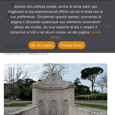
Questo sito utilizza cookie, anche di terze parti, per
Passa al contenuto
migliorare la tua esperienza ed offrire servizi in linea con le
Search
tue preferenze. Chiudendo questo banner, scorrendo la
Menu
pagina o cliccando qualunque suo elemento acconsenti
all’uso dei cookie. Se vuoi saperne di più o negare il
Pagina iniziale
»
Rubriche
»
Fontana dell’Acqua Acetosa
consenso a tutti o ad alcuni cookie vai alla pagina
Cookie
Policy
.
Fontana dell’Acqua Acetosa
Ok, ho capito
Privacy Policy
Pubblicato
13 Ottobre 2025