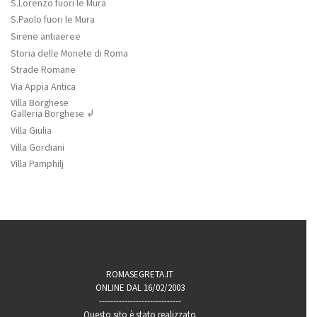
S.Lorenzo fuori le Mura
S.Paolo fuori le Mura
Sirene antiaeree
Storia delle Monete di Roma
Strade Romane
Via Appia Antica
Villa Borghese
Galleria Borghese ↲
Villa Giulia
Villa Gordiani
Villa Pamphilj
ROMASEGRETA.IT
ONLINE DAL 16/02/2003
-----------------------------
Questo sito è stato realizzato