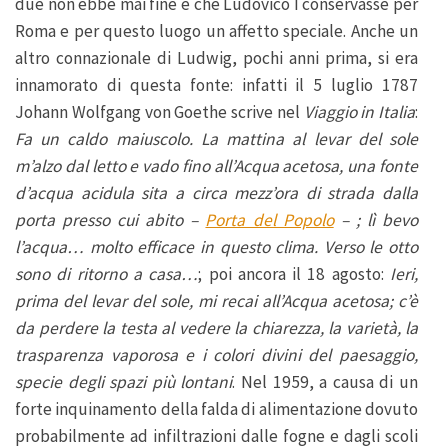
due non ebbe mai fine e che Ludovico I conservasse per
Roma e per questo luogo un affetto speciale. Anche un
altro connazionale di Ludwig, pochi anni prima, si era
innamorato di questa fonte: infatti il 5 luglio 1787
Johann Wolfgang von Goethe scrive nel
Viaggio in Italia
:
Fa un caldo maiuscolo. La mattina al levar del sole
m’alzo dal letto e vado fino all’Acqua acetosa, una fonte
d’acqua acidula sita a circa mezz’ora di strada dalla
porta presso cui abito –
Porta del Popolo
– ; lì bevo
l’acqua… molto efficace in questo clima. Verso le otto
sono di ritorno a casa…
; poi ancora il 18 agosto:
Ieri,
prima del levar del sole, mi recai all’Acqua acetosa; c’è
da perdere la testa al vedere la chiarezza, la varietà, la
trasparenza vaporosa e i colori divini del paesaggio,
specie degli spazi più lontani
. Nel 1959, a causa di un
forte inquinamento della falda di alimentazione dovuto
probabilmente ad infiltrazioni dalle fogne e dagli scoli