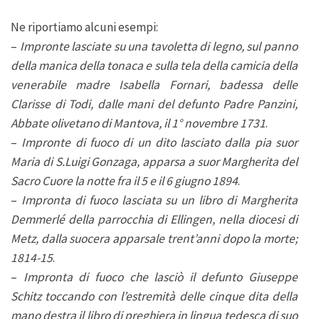
Ne riportiamo alcuni esempi:
–
Impronte lasciate su una tavoletta di legno, sul panno
della manica della tonaca e sulla tela della camicia della
venerabile madre Isabella Fornari, badessa delle
Clarisse di Todi, dalle mani del defunto Padre Panzini,
Abbate olivetano di Mantova, il 1° novembre 1731
.
–
Impronte di fuoco di un dito lasciato dalla pia suor
Maria di S.Luigi Gonzaga, apparsa a suor Margherita del
Sacro Cuore la notte fra il 5 e il 6 giugno 1894
.
–
Impronta di fuoco lasciata su un libro di Margherita
Demmerlé della parrocchia di Ellingen, nella diocesi di
Metz, dalla suocera apparsale trent’anni dopo la morte;
1814-15
.
–
Impronta di fuoco che lasciò il defunto Giuseppe
Schitz toccando con l’estremità delle cinque dita della
mano destra il libro di preghiera in lingua tedesca di suo