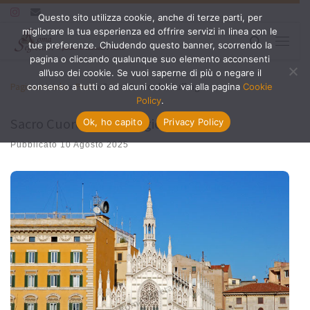
Questo sito utilizza cookie, anche di terze parti, per
Passa al contenuto
migliorare la tua esperienza ed offrire servizi in linea con le
Search
tue preferenze. Chiudendo questo banner, scorrendo la
Menu
pagina o cliccando qualunque suo elemento acconsenti
all’uso dei cookie. Se vuoi saperne di più o negare il
Pagina iniziale
»
Prati
»
Sacro Cuore del Suffragio
consenso a tutti o ad alcuni cookie vai alla pagina
Cookie
Policy
.
Sacro Cuore del Suffragio
Ok, ho capito
Privacy Policy
Pubblicato
10 Agosto 2025