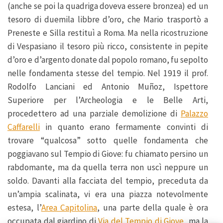
(anche se poi la quadriga doveva essere bronzea) ed un
tesoro di duemila libbre d’oro, che Mario trasportò a
Preneste e Silla restituì a Roma. Ma nella ricostruzione
di Vespasiano il tesoro più ricco, consistente in pepite
d’oro e d’argento donate dal popolo romano, fu sepolto
nelle fondamenta stesse del tempio. Nel 1919 il prof.
Rodolfo Lanciani ed Antonio Muñoz, Ispettore
Superiore per l’Archeologia e le Belle Arti,
procedettero ad una parziale demolizione di
Palazzo
Caffarelli
in quanto erano fermamente convinti di
trovare “qualcosa” sotto quelle fondamenta che
poggiavano sul Tempio di Giove: fu chiamato persino un
rabdomante, ma da quella terra non uscì neppure un
soldo. Davanti alla facciata del tempio, preceduta da
un’ampia scalinata, vi era una piazza notevolmente
estesa, l’
Area Capitolina
, una parte della quale è ora
occupata dal giardino di
Via del Tempio di Giove
, ma la