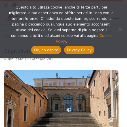
Questo sito utilizza cookie, anche di terze parti, per
Passa al contenuto
migliorare la tua esperienza ed offrire servizi in linea con le
Search
tue preferenze. Chiudendo questo banner, scorrendo la
Menu
pagina o cliccando qualunque suo elemento acconsenti
all’uso dei cookie. Se vuoi saperne di più o negare il
Pagina iniziale
»
Campitelli
»
Campidoglio
»
Capitolium
consenso a tutti o ad alcuni cookie vai alla pagina
Cookie
Policy
.
Capitolium
Ok, ho capito
Privacy Policy
Pubblicato
17 Gennaio 2025