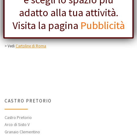
commemoravano i loro eroi. Nel 1924, in occasione dei
adatto alla tua attività.
lavori di riassetto urbanistico di
Piazza dei Cinquecento
,
Visita la pagina
Pubblicità
l’obelisco fu spostato nel giardino di Via delle
Terme di
Diocleziano
, dove tuttora è situato.
> Vedi
Cartoline di Roma
CASTRO PRETORIO
Castro Pretorio
Arco di Sisto V
Granaio Clementino