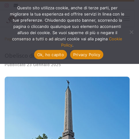
Questo sito utilizza cookie, anche di terze parti, per
Passa al contenuto
migliorare la tua esperienza ed offrire servizi in linea con le
Search
tue preferenze. Chiudendo questo banner, scorrendo la
Menu
pagina o cliccando qualunque suo elemento acconsenti
all’uso dei cookie. Se vuoi saperne di più o negare il
Pagina iniziale
»
Castro Pretorio
»
Obelisco di Dogali
consenso a tutti o ad alcuni cookie vai alla pagina
Cookie
Policy
.
Obelisco di Dogali
Ok, ho capito
Privacy Policy
Pubblicato
23 Gennaio 2025