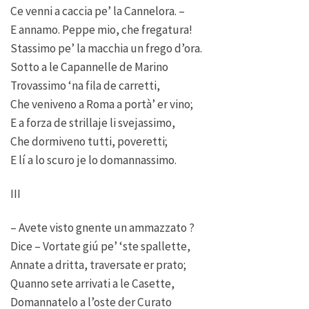
Ce venni a caccia pe’ la Cannelora. –
E annamo. Peppe mio, che fregatura!
Stassimo pe’ la macchia un frego d’ora.
Sotto a le Capannelle de Marino
Trovassimo ‘na fila de carretti,
Che veniveno a Roma a portà’ er vino;
E a forza de strillaje li svejassimo,
Che dormiveno tutti, poveretti;
E lí a lo scuro je lo domannassimo.
III
– Avete visto gnente un ammazzato ?
Dice – Vortate giú pe’ ‘ste spallette,
Annate a dritta, traversate er prato;
Quanno sete arrivati a le Casette,
Domannatelo a l’oste der Curato