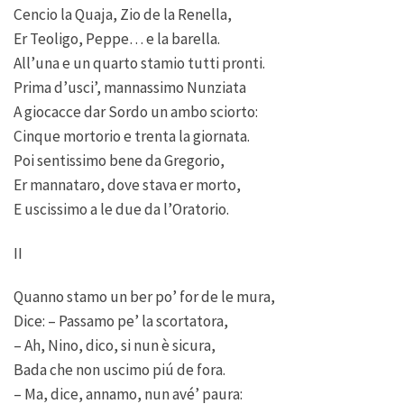
Cencio la Quaja, Zio de la Renella,
Er Teoligo, Peppe… e la barella.
All’una e un quarto stamio tutti pronti.
Prima d’usci’, mannassimo Nunziata
A giocacce dar Sordo un ambo sciorto:
Cinque mortorio e trenta la giornata.
Poi sentissimo bene da Gregorio,
Er mannataro, dove stava er morto,
E uscissimo a le due da l’Oratorio.
II
Quanno stamo un ber po’ for de le mura,
Dice: – Passamo pe’ la scortatora,
– Ah, Nino, dico, si nun è sicura,
Bada che non uscimo piú de fora.
– Ma, dice, annamo, nun avé’ paura: