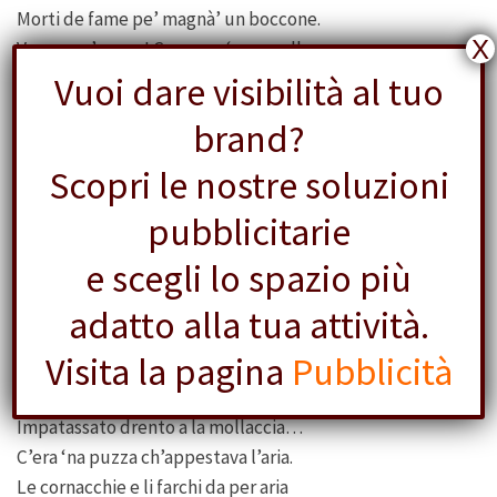
Morti de fame pe’ magnà’ un boccone.
X
Venne un’acqua! Ce prese ‘no sgrullone
Che nun vedemio piú celo né tera.
Vuoi dare visibilità al tuo
Spiobbe. Se rimettessimo in cammino;
brand?
Ma indovinece un po’? Riannamo a sbatte’
Sotto a le Capannelle de Marino.
Scopri le nostre soluzioni
Ma basta, er fatto sta, tanto cercassimo
pubblicitarie
Immezzo a li canneti, pe’ le fratte,
Pe’ li fossi, che arfine lo trovassimo.
e scegli lo spazio più
V
adatto alla tua attività.
Visita la pagina
Pubblicità
Stava infrociato là a panza per aria,
Vicino a un fosso, accanto a ‘na grottaccia,
Impatassato drento a la mollaccia…
C’era ‘na puzza ch’appestava l’aria.
Le cornacchie e li farchi da per aria