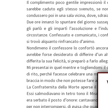
Il complimento poco gentile impressionò il 
sarebbe caduto egli stesso svenuto, se non 
condussero poi in una sala vicina, dove, sdrai
Due ore innanzi lo spuntare del giorno susseg
gli parlò e gli impartì l’assoluzione e l’in
circostanze. Confessato e comunicato, i confo
si trovò alquanto rinfrancato d’animo.
Nondimeno il confessore lo confortò ancora, 
avrebbe forse desiderato di differire d’un 
differita la sua felicità, si preparò a farlo all
Mi presentai in quel mentre e togliendomi il
di rito, perché facesse celebrare una messa pe
braccia in modo che non potesse fare alcun m
La Confraternita della Morte aperse il corteo
Essi salmodiavano in tetro tono il Miserere. V
era serbato il posto d’onore: cantavano pur e
per non interrompersi, di guisa che quando gli