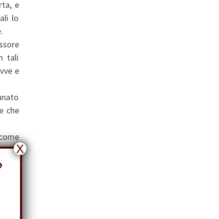
ta, e
li lo
.
essore
n tali
evve e
annato
e che
, come
X
i e le
?
perto.
 quali
altri,