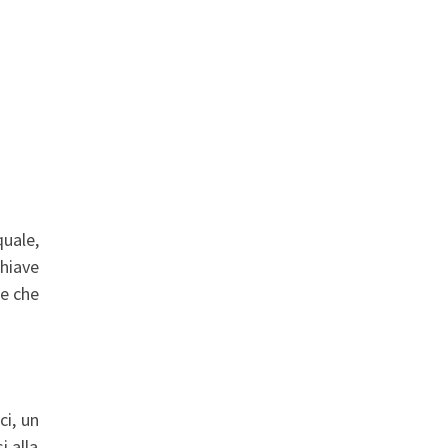
quale,
hiave
ene che
ci, un
i alla