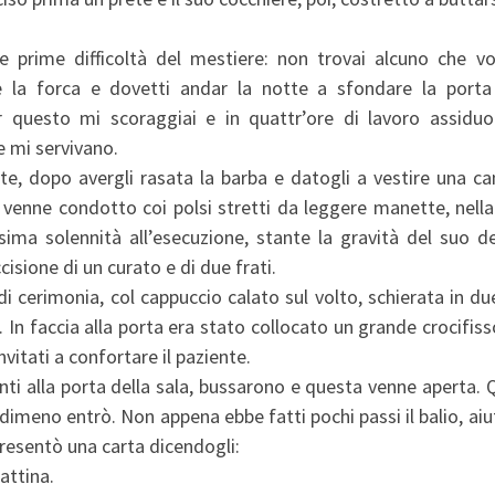
e prime difficoltà del mestiere: non trovai alcuno che vo
e la forca e dovetti andar la notte a sfondare la porta
questo mi scoraggiai e in quattr’ore di lavoro assiduo
e mi servivano.
tte, dopo avergli rasata la barba e datogli a vestire una c
, venne condotto coi polsi stretti da leggere manette, nell
ima solennità all’esecuzione, stante la gravità del suo del
cisione di un curato e di due frati.
i cerimonia, col cappuccio calato sul volto, schierata in due
. In faccia alla porta era stato collocato un grande crocifis
invitati a confortare il paziente.
iunti alla porta della sala, bussarono e questa venne aperta. 
imeno entrò. Non appena ebbe fatti pochi passi il balio, ai
 presentò una carta dicendogli:
attina.