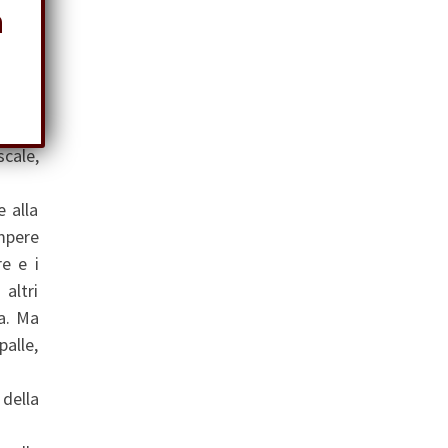
a
dietro
ondato
iccolo
scale,
e alla
ompere
e e i
altri
va. Ma
palle,
della