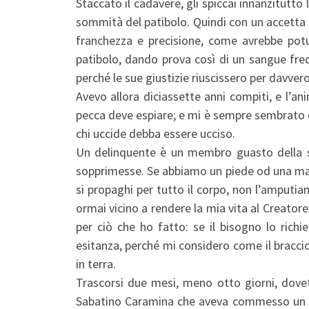
Staccato il cadavere, gli spiccai innanzitutto l
sommità del patibolo. Quindi con un accetta gl
franchezza e precisione, come avrebbe potut
patibolo, dando prova così di un sangue fre
perché le sue giustizie riuscissero per davver
Avevo allora diciassette anni compiti, e l’
pecca deve espiare; e mi è sempre sembrato co
chi uccide debba essere ucciso.
Un delinquente è un membro guasto della 
sopprimesse. Se abbiamo un piede od una man
si propaghi per tutto il corpo, non l’amputia
ormai vicino a rendere la mia vita al Creato
per ciò che ho fatto: se il bisogno lo rich
esitanza, perché mi considero come il bracci
in terra.
Trascorsi due mesi, meno otto giorni, dovett
Sabatino Caramina che aveva commesso un omi