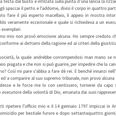
a testa dal busto e infilzata sulla punta d’una lancia la rizzai
i spaccai il petto e l’addome, divisi il corpo in quattro part
o fare il più esperto macellaio, li appesi in mostra intor
ddo veramente eccezionale e quale si richiedeva a un esecu
o esemplari.
animo mio non provò emozione alcuna. Ho sempre creduto ch
nforme ai dettami della ragione ed ai criteri della giustizi
società, la quale andrebbe corrompendosi man mano se n
o piagata e che non si può guarire, per impedire che la can
mo? Così mi pare s’abbia a fare dè rei. E benché innanzi nell
re ed a comparire al suo supremo tribunale, non provo alcun
iedesse e le forze me lo con sentissero, tornerei da capo 
o esecutore della volontà di Dio, emanata dai suoi rapprese
i ripetere l’ufficio mio e il 14 gennaio 1797 impiccai in A
cidio per bestiale furore e dopo settantaquattro giorni, 