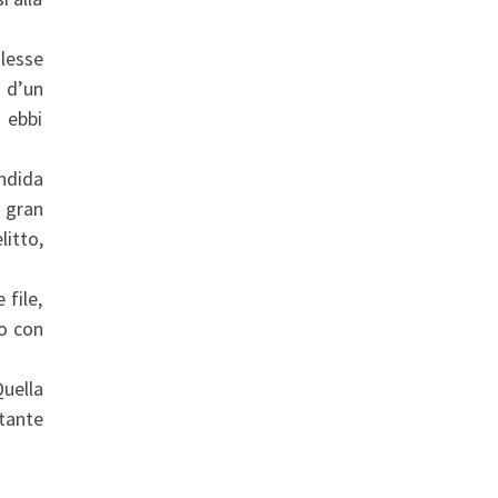
lesse
 d’un
 ebbi
andida
a gran
itto,
 file,
so con
Quella
utante