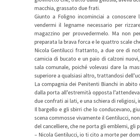
macchia, grassato due frati.
Giunto a Foligno incominciai a conoscere l
vendermi il legname necessario per rizzar
magazzino per provvedermelo. Ma non per 
preparata la brava forca e le quattro scale ch
Nicola Gentilucci frattanto, a due ore di no
camicia di bucato e un paio di calzoni nuovi
sala comunale, poiché volevasi dare la mass
superiore a qualsiasi altro, trattandosi dell’uc
La compagnia dei Penitenti Bianchi in abito d
dalla porta all’estremità opposta l’attendeva
due confrati ai lati, e una schiera di religiosi, 
Il bargello e gli sbirri che lo conducevano, g
scena commosse vivamente il Gentilucci, nond
del cancelliere, che ne porta gli emblemi, gli
– Nicola Gentilucci, io ti cito a morte per dom