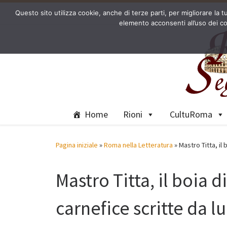
Questo sito utilizza cookie, anche di terze parti, per migliorare l
Passa al contenuto
elemento acconsenti all’uso dei co
Home
Rioni
CultuRoma
Pagina iniziale
»
Roma nella Letteratura
»
Mastro Titta, il
Mastro Titta, il boia
carnefice scritte da lu