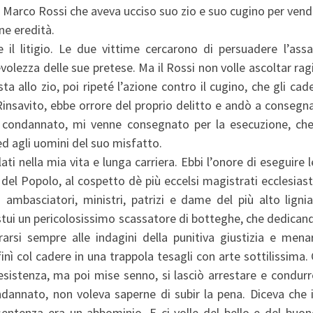
 Marco Rossi che aveva ucciso suo zio e suo cugino per vend
ne eredità.
il litigio. Le due vittime cercarono di persuadere l’assa
nevolezza delle sue pretese. Ma il Rossi non volle ascoltar rag
ta allo zio, poi ripeté l’azione contro il cugino, che gli cad
insavito, ebbe orrore del proprio delitto e andò a consegna
e, condannato, mi venne consegnato per la esecuzione, che
 agli uomini del suo misfatto.
ti nella mia vita e lunga carriera. Ebbi l’onore di eseguire 
del Popolo, al cospetto dè più eccelsi magistrati ecclesiasti
i ambasciatori, ministri, patrizi e dame del più alto ligni
tui un pericolosissimo scassatore di botteghe, che dedicand
arsi sempre alle indagini della punitiva giustizia e menar
 finì col cadere in una trappola tesagli con arte sottilissima.
resistenza, ma poi mise senno, si lasciò arrestare e condurr
ondannato, non voleva saperne di subir la pena. Diceva che 
 sentenza era un abbominio. E ci volle del bello e del buo