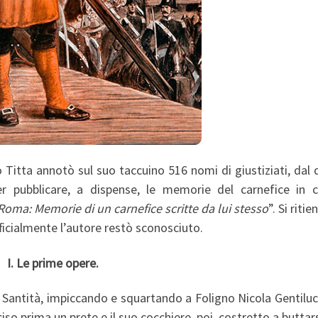
itta annotò sul suo taccuino 516 nomi di giustiziati, dal 
er pubblicare, a dispense, le memorie del carnefice in c
i Roma: Memorie di un carnefice scritte da lui stesso
”. Si riti
icialmente l’autore restò sconosciuto.
I. Le prime opere.
ua Santità, impiccando e squartando a Foligno Nicola Gentiluc
iso prima un prete e il suo cocchiere, poi, costretto a buttars