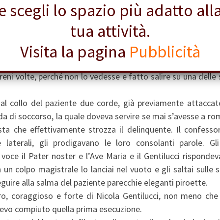
e scegli lo spazio più adatto all
ittà vicine e gli sbirri in grande uniforme, e a questi teneva 
 me stesso, – umile ma pur raggiante in tanta gloria – circ
tua attività.
Visita la pagina
Pubblicità
l’esecuzione, Nicola Gentilucci fu fatto avvicinare ad un p
tò un’ultima preghiera.
 reni volte, perché non lo vedesse e fatto salire su una delle 
o al collo del paziente due corde, già previamente attaccat
orda di soccorso, la quale doveva servire se mai s’avesse a r
sta che effettivamente strozza il delinquente. Il confessor
e laterali, gli prodigavano le loro consolanti parole. Gli 
voce il Pater noster e l’Ave Maria e il Gentilucci risponde
 colpo magistrale lo lanciai nel vuoto e gli saltai sulle s
ire alla salma del paziente parecchie eleganti piroette.
o, coraggioso e forte di Nicola Gentilucci, non meno che 
vevo compiuto quella prima esecuzione.