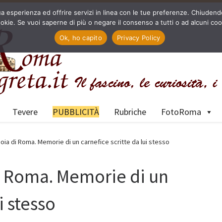
a tua esperienza ed offrire servizi in linea con le tue preferenze. Chiu
okie. Se vuoi saperne di più o negare il consenso a tutti o ad alcuni coo
Ok, ho capito
Privacy Policy
Tevere
PUBBLICITÀ
Rubriche
FotoRoma
 boia di Roma. Memorie di un carnefice scritte da lui stesso
 di Roma. Memorie di un
i stesso