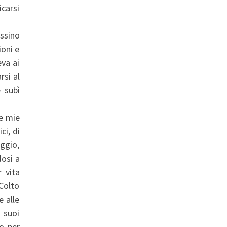
icarsi
ssino
ioni e
eva ai
rsi al
 subì
le mie
ci, di
aggio,
osi a
 vita
 Colto
e alle
i suoi
no per