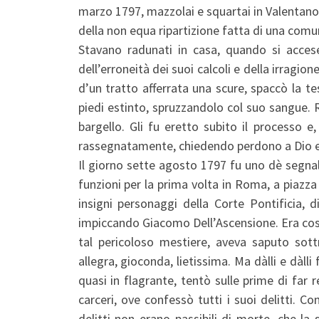
marzo 1797, mazzolai e squartai in Valentano
della non equa ripartizione fatta di una comu
Stavano radunati in casa, quando si accese 
dell’erroneità dei suoi calcoli e della irragio
d’un tratto afferrata una scure, spaccò la tes
piedi estinto, spruzzandolo col suo sangue. R
bargello. Gli fu eretto subito il processo 
rassegnatamente, chiedendo perdono a Dio ed
Il giorno sette agosto 1797 fu uno dè segnala
funzioni per la prima volta in Roma, a piazza 
insigni personaggi della Corte Pontificia, d
impiccando Giacomo Dell’Ascensione. Era cos
tal pericoloso mestiere, aveva saputo sottr
allegra, gioconda, lietissima. Ma dàlli e dàlli
quasi in flagrante, tentò sulle prime di far 
carceri, ove confessò tutti i suoi delitti. C
delitti non erano passibili di morte, che la