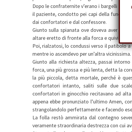
Dopo le confraternite v’erano i bargelli delle c
il paziente, condotto pei capi della fune da
dai confortatori e dal confessore.
Giunto sulla spianata ove doveva aver luogo 
altare eretto di fronte alla forca e quivi reci
Poi, rialzatosi, lo condussi verso il patibolo a
mentre io ascendevo per un’altra vicinissima.
Giunto alla richiesta altezza, passai intorn
forca, una più grossa e più lenta, detta la c
la più piccola, detta mortale, perché è que
confortatori intanto, saliti sulle due scal
confortatori in ginocchio recitavano ad alta 
appena ebbe pronunziato l’ultimo Amen, con un
strangolandolo perfettamente e facendo esegu
La folla restò ammirata dal contegno sever
veramente straordinaria destrezza con cui a