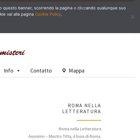
Search
dendo questo banner, scorrendo la pagina o cliccando qualunque suo
kie vai alla pagina
Cookie Policy
.
Info
Contatto
Mappa
ROMA NELLA
LETTERATURA
Roma nella Letteratura
Anonimo – Mastro Titta, il boia di Roma.