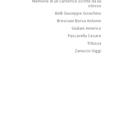
Memorie di un carnefice scritte da lui
stesso
Belli Giuseppe Gioachino
Bresciani Borsa Antonio
Giuliani Americo
Pascarella Cesare
Trilussa
Zanazzo Giggi