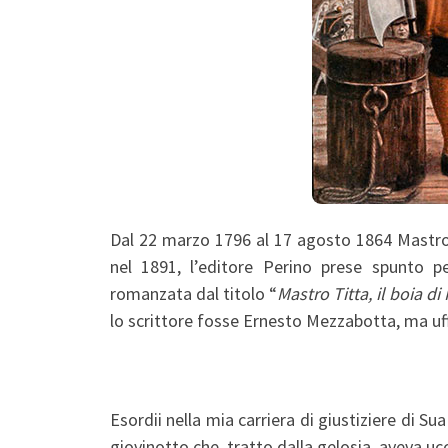
Dal 22 marzo 1796 al 17 agosto 1864 Mastro T
nel 1891, l’editore Perino prese spunto p
romanzata dal titolo “
Mastro Titta, il boia d
lo scrittore fosse Ernesto Mezzabotta, ma uff
Esordii nella mia carriera di giustiziere di S
giovinotto che, tratto dalla gelosia, aveva ucc