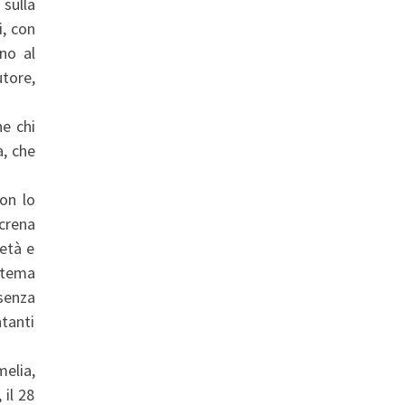
 sulla
i, con
no al
tore,
e chi
a, che
on lo
crena
’età e
a tema
senza
ntanti
melia,
il 28