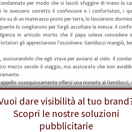
condannato per modo che si lasciò sfuggire di mano la car
lo avessero sorretto il confessore e i confortatori, i qua
ato su di un materasso posto per terra, lo lasciarono dormire
uente lo svegliarono per fargli ascoltare la messa: il conf
dulgenza in articulo mortis che il papa soleva concedere i
rtatori gli apprestarono l’asciolvere. Gentilucci mangiò, b
assicurandolo che egli stava per avviarsi al cielo. Il cond
altro mezzo secolo il viaggio, ma assicurato che non avrebb
egramente.
 cappello ossequiosamente offersi una moneta al Gentilucci
r la sua anima. Quindi, ricopertomi il capo, gli legai le man
Vuoi dare visibilità al tuo brand
ovimento tenendone i capi nelle mie mani per di dietro.
. I confrati indossavano il loro saio ed avevano il viso co
Scopri le nostre soluzioni
enivano poi i Penitenti Azzurri, ultimi i Penitenti Bianchi ai
ssi nel medesimo tono il salmo stesso, seguendo gli uni agli 
pubblicitarie
 uni cantavano gli altri tacevano.