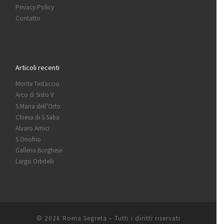
Privacy Policy
Contatto
Articoli recenti
Monte Testaccio
Arco di Sisto V
S.Maria dell’Orto
Chiesa di S.Saba
Alvaro Amici
S.Onofrio
Galleria Borghese
Largo Orbitelli
© 2026
Roma Segreta
– Tutti i diritti riservati