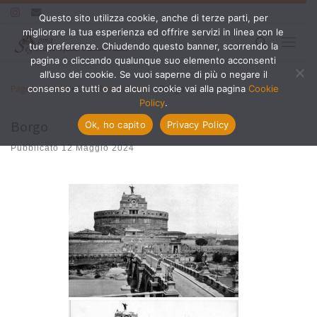
Questo sito utilizza cookie, anche di terze parti, per
Passa al contenuto
migliorare la tua esperienza ed offrire servizi in linea con le
Search
tue preferenze. Chiudendo questo banner, scorrendo la
Menu
pagina o cliccando qualunque suo elemento acconsenti
all’uso dei cookie. Se vuoi saperne di più o negare il
Pagina iniziale
»
Cartoline di Roma
»
Borgo
consenso a tutti o ad alcuni cookie vai alla pagina
Cookie
Policy
.
Borgo
Ok, ho capito
Privacy Policy
Pubblicato
12 Maggio 2024