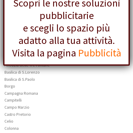
Scopri le nostre soluzioni
pubblicitarie
e scegli lo spazio più
adatto alla tua attività.
CARTOLINE DI ROMA
Visita la pagina
Pubblicità
Cartoline di Roma
Abbazia delle Tre Fontane
Basilica di S.Lorenzo
Basilica di S.Paolo
Borgo
Campagna Romana
Campitelli
Campo Marzio
Castro Pretorio
Celio
Colonna