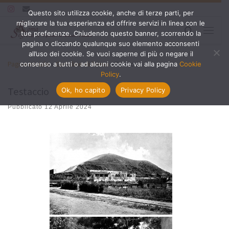
Questo sito utilizza cookie, anche di terze parti, per
Passa al contenuto
migliorare la tua esperienza ed offrire servizi in linea con le
Search
tue preferenze. Chiudendo questo banner, scorrendo la
Menu
pagina o cliccando qualunque suo elemento acconsenti
all’uso dei cookie. Se vuoi saperne di più o negare il
Pagina iniziale
»
Cartoline di Roma
»
Testaccio
consenso a tutti o ad alcuni cookie vai alla pagina
Cookie
Policy
.
Testaccio
Ok, ho capito
Privacy Policy
Pubblicato
12 Aprile 2024