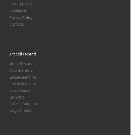
Cookie Policy
Disclaimer
Privacy Policy
Contatto
Articoli recenti
Monte Testaccio
Arco di Sisto V
S.Maria dell’Orto
Chiesa di S.Saba
Alvaro Amici
S.Onofrio
Galleria Borghese
Largo Orbitelli