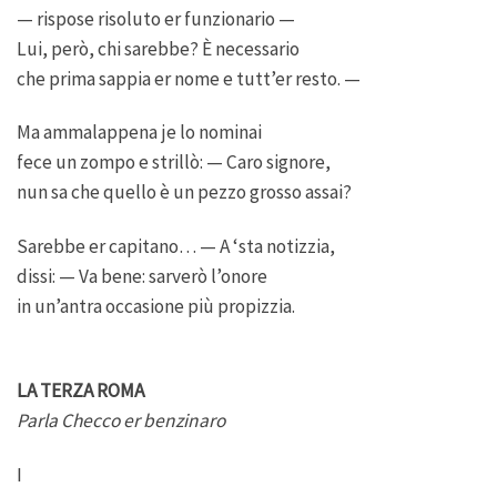
— rispose risoluto er funzionario —
Lui, però, chi sarebbe? È necessario
che prima sappia er nome e tutt’er resto. —
Ma ammalappena je lo nominai
fece un zompo e strillò: — Caro signore,
nun sa che quello è un pezzo grosso assai?
Sarebbe er capitano… — A ‘sta notizzia,
dissi: — Va bene: sarverò l’onore
in un’antra occasione più propizzia.
LA TERZA ROMA
Parla Checco er benzinaro
I