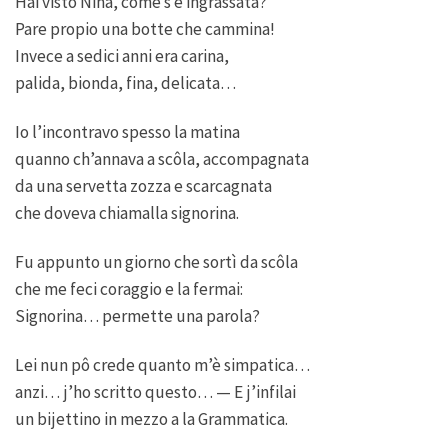
Hai visto Nina, come s è ingrassata?
Pare propio una botte che cammina!
Invece a sedici anni era carina,
palida, bionda, fina, delicata…
Io l’incontravo spesso la matina
quanno ch’annava a scôla, accompagnata
da una servetta zozza e scarcagnata
che doveva chiamalla signorina.
Fu appunto un giorno che sortì da scôla
che me feci coraggio e la fermai:
Signorina… permette una parola?
Lei nun pô crede quanto m’è simpatica…
anzi… j’ho scritto questo… — E j’infilai
un bijettino in mezzo a la Grammatica.