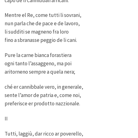
capo de li Cannibbali africani.
Mentre el Re, come tutti li sovrani,
nun parla che de pace e de lavoro,
li sudditi se magneno fra loro
fino a sbranasse peggio de li cani.
Pure la carne bianca forastiera
ogni tanto l’assaggeno, ma poi
aritorneno sempre a quela nera;
ché er cannibbale vero, in generale,
sente l’amor de patria e, come noi,
preferisce er prodotto nazzionale.
II
Tutti, laggiù, dar ricco ar poverello,