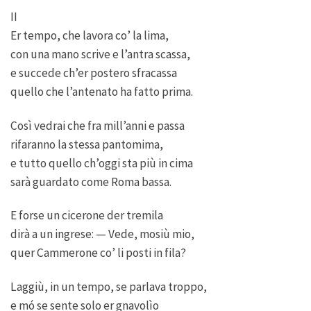
II
Er tempo, che lavora co’ la lima,
con una mano scrive e l’antra scassa,
e succede ch’er postero sfracassa
quello che l’antenato ha fatto prima.
Così vedrai che fra mill’anni e passa
rifaranno la stessa pantomima,
e tutto quello ch’oggi sta più in cima
sarà guardato come Roma bassa.
E forse un cicerone der tremila
dirà a un ingrese: — Vede, mosiù mio,
quer Cammerone co’ li posti in fila?
Laggiù, in un tempo, se parlava troppo,
e mó se sente solo er gnavolìo