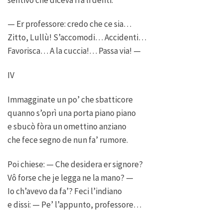
— Er professore: credo che ce sia…
Zitto, Lullù! S’accomodi… Accidenti…
Favorisca… A la cuccia!… Passa via! —
IV
Immagginate un po’ che sbatticore
quanno s’oprì una porta piano piano
e sbucò fòra un omettino anziano
che fece segno de nun fa’ rumore.
Poi chiese: — Che desidera er signore?
Vô forse che je legga ne la mano? —
Io ch’avevo da fa’? Feci l’indiano
e dissi: — Pe’ l’appunto, professore…