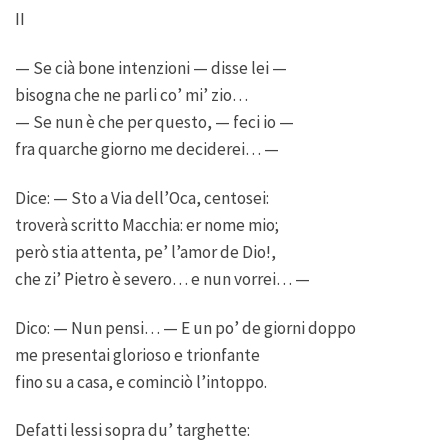
II
— Se cià bone intenzioni — disse lei —
bisogna che ne parli co’ mi’ zio…
— Se nun è che per questo, — feci io —
fra quarche giorno me deciderei… —
Dice: — Sto a Via dell’Oca, centosei:
troverà scritto Macchia: er nome mio;
però stia attenta, pe’ l’amor de Dio!,
che zi’ Pietro è severo… e nun vorrei… —
Dico: — Nun pensi… — E un po’ de giorni doppo
me presentai glorioso e trionfante
fino su a casa, e cominciò l’intoppo.
Defatti lessi sopra du’ targhette: