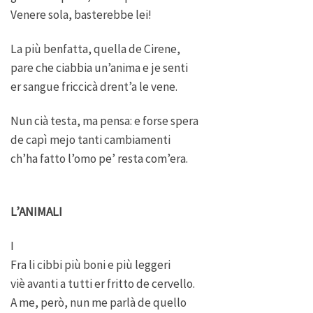
Venere sola, basterebbe lei!
La più benfatta, quella de Cirene,
pare che ciabbia un’anima e je senti
er sangue friccicà drent’a le vene.
Nun cià testa, ma pensa: e forse spera
de capì mejo tanti cambiamenti
ch’ha fatto l’omo pe’ resta com’era.
L’ANIMALI
I
Fra li cibbi più boni e più leggeri
viè avanti a tutti er fritto de cervello.
A me, però, nun me parlà de quello