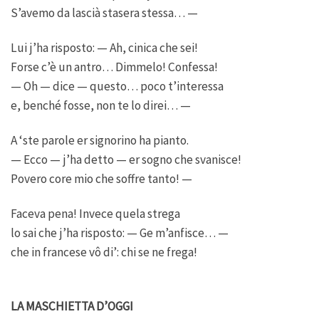
S’avemo da lascià stasera stessa… —
Lui j’ha risposto: — Ah, cinica che sei!
Forse c’è un antro… Dimmelo! Confessa!
— Oh — dice — questo… poco t’interessa
e, benché fosse, non te lo direi… —
A ‘ste parole er signorino ha pianto.
— Ecco — j’ha detto — er sogno che svanisce!
Povero core mio che soffre tanto! —
Faceva pena! Invece quela strega
lo sai che j’ha risposto: — Ge m’anfisce… —
che in francese vô di’: chi se ne frega!
LA MASCHIETTA D’OGGI