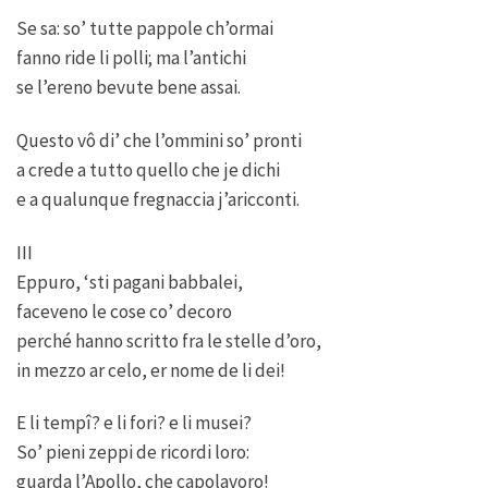
Se sa: so’ tutte pappole ch’ormai
fanno ride li polli; ma l’antichi
se l’ereno bevute bene assai.
Questo vô di’ che l’ommini so’ pronti
a crede a tutto quello che je dichi
e a qualunque fregnaccia j’aricconti.
III
Eppuro, ‘sti pagani babbalei,
faceveno le cose co’ decoro
perché hanno scritto fra le stelle d’oro,
in mezzo ar celo, er nome de li dei!
E li tempî? e li fori? e li musei?
So’ pieni zeppi de ricordi loro:
guarda l’Apollo, che capolavoro!