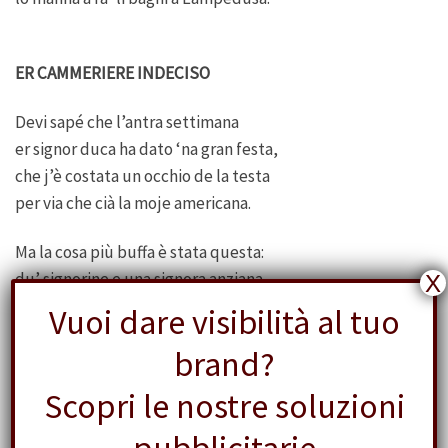
ER CAMMERIERE INDECISO
Devi sapé che l’antra settimana
er signor duca ha dato ‘na gran festa,
che j’è costata un occhio de la testa
per via che cià la moje americana.
Ma la cosa più buffa è stata questa:
du’ signorine e una signora anziana
X
staveno a sede sopra un’ottomana
Vuoi dare visibilità al tuo
come se nun ciavessero la vesta.
brand?
Ecco che la signora, doppo er ballo,
Scopri le nostre soluzioni
m’ha detto: — C’è mi’ fija che vô un té
un po’ allungato, ma piuttosto callo… —