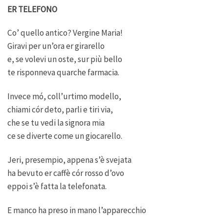
ER TELEFONO
Co’ quello antico? Vergine Maria!
Giravi per un’ora er girarello
e, se volevi un oste, sur più bello
te risponneva quarche farmacia.
Invece mó, coll’urtimo modello,
chiami cór deto, parli e tiri via,
che se tu vedi la signora mia
ce se diverte come un giocarello.
Jeri, presempio, appena s’è svejata
ha bevuto er caffè cór rosso d’ovo
eppoi s’è fatta la telefonata.
E manco ha preso in mano l’apparecchio