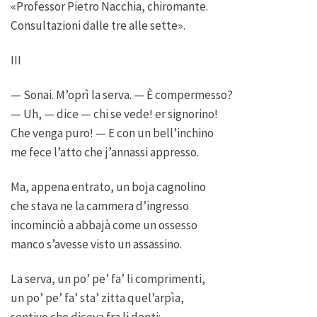
«Professor Pietro Nacchia, chiromante.
Consultazioni dalle tre alle sette».
III
— Sonai. M’oprì la serva. — È compermesso?
— Uh, — dice — chi se vede! er signorino!
Che venga puro! — E con un bell’inchino
me fece l’atto che j’annassi appresso.
Ma, appena entrato, un boja cagnolino
che stava ne la cammera d’ingresso
incominciò a abbajà come un ossesso
manco s’avesse visto un assassino.
La serva, un po’ pe’ fa’ li comprimenti,
un po’ pe’ fa’ sta’ zitta quel’arpìa,
sentivo che diceva fra li denti: