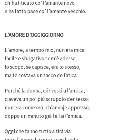
ch’ha liticato co’ l’amante novo
e ha fatto pace co’ l’amante vecchio.
L’AMORE D’OGGIGGIORNO
L’amore, a tempo mio, nun era mica
facile e sbrigativo com’è adesso:
lo scopo, se capisce, era lo stesso,
ma te costava un sacco de fatica.
Perché la donna, cór vestì a l’antica,
ciaveva un po’ più scrupolo der sesso:
nun era come mó, ch’annaje appresso,
doppo un minuto già te fai l’amica.
Oggi che fanno tutto a tirà via
pure l’amore ha prescia ne la vita