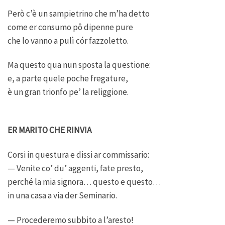
Però c’è un sampietrino che m’ha detto
come er consumo pô dipenne pure
che lo vanno a pulì cór fazzoletto.
Ma questo qua nun sposta la questione:
e, a parte quele poche fregature,
è un gran trionfo pe’ la religgione.
ER MARITO CHE RINVIA
Corsi in questura e dissi ar commissario:
— Venite co’ du’ aggenti, fate presto,
perché la mia signora… questo e questo…
in una casa a via der Seminario.
— Procederemo subbito a l’aresto!