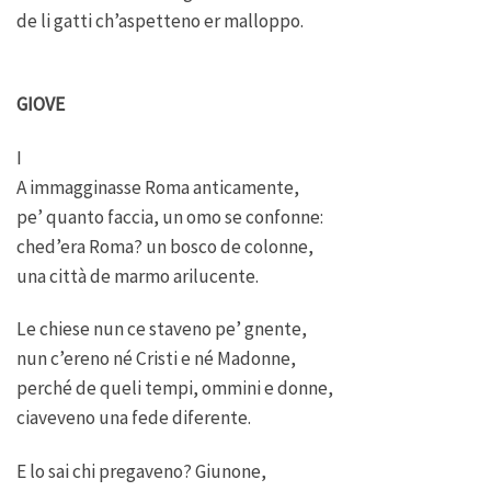
de li gatti ch’aspetteno er malloppo.
GIOVE
I
A immagginasse Roma anticamente,
pe’ quanto faccia, un omo se confonne:
ched’era Roma? un bosco de colonne,
una città de marmo arilucente.
Le chiese nun ce staveno pe’ gnente,
nun c’ereno né Cristi e né Madonne,
perché de queli tempi, ommini e donne,
ciaveveno una fede diferente.
E lo sai chi pregaveno? Giunone,