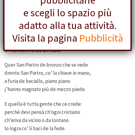
pubblicitarie
e scegli lo spazio più
Io j’ho risposto: — Subbito, eccellenza!
Ma su’ fija, s’è lecito, qual’è?
adatto alla tua attività.
quella co’ le mutanne o quella senza?
Visita la pagina
Pubblicità
ER CONSUMO DE LA FEDE
Quer San Pietro de bronzo che se vede
drento San Pietro, co’ la chiave in mano,
a furia de baciallo, piano piano
j’hanno magnato più de mezzo piede.
E quella è tutta gente che ce crede:
perché devi pensà ch’ogni cristiano
ch’ariva da vicino o da lontano
lo logra co’ li baci de la fede.