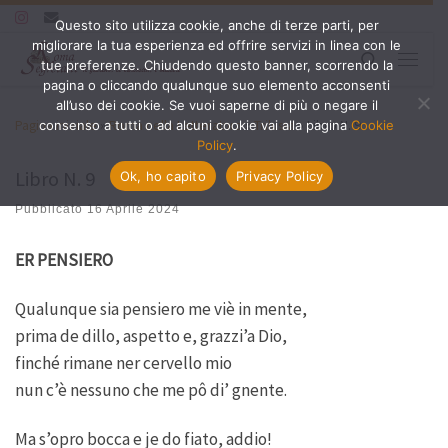
Questo sito utilizza cookie, anche di terze parti, per
Passa al contenuto
migliorare la tua esperienza ed offrire servizi in linea con le
Search
tue preferenze. Chiudendo questo banner, scorrendo la
Menu
pagina o cliccando qualunque suo elemento acconsenti
all’uso dei cookie. Se vuoi saperne di più o negare il
Pagina iniziale
»
Roma nella Letteratura
»
Trilussa
»
Libro N. 9
consenso a tutti o ad alcuni cookie vai alla pagina
Cookie
Policy
.
Libro N. 9
Ok, ho capito
Privacy Policy
Pubblicato
16 Aprile 2024
ER PENSIERO
Qualunque sia pensiero me viè in mente,
prima de dillo, aspetto e, grazzi’a Dio,
finché rimane ner cervello mio
nun c’è nessuno che me pô di’ gnente.
Ma s’opro bocca e je do fiato, addio!