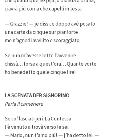
ché qualunque ne pija, o bionda o bruna,
ciavrà più corna che capelli in testa.
— Grazzie! — je dissi; e doppo avé posato
una carta da cinque sur pianforte
me n’agnedi avvilito e scoraggiato.
Se nun m’avesse letto l’avvenire,
chissà… forse a quest’ora… Quante vorte
ho benedetto quele cinque lire!
LA SCENATA DER SIGNORINO
Parla il cameriere
Se so’ lasciati jeri. La Contessa
l’è venuto a trovà verso le sei.
— Mario, nun t’amo più! — j’ha detto lei. —