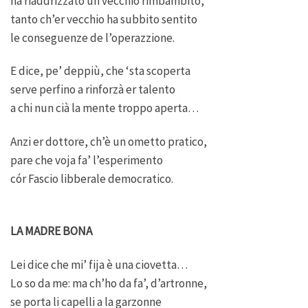
ha riaddrizzato un vecchio rimbambito,
tanto ch’er vecchio ha subbito sentito
le conseguenze de l’operazzione.
E dice, pe’ deppiù, che ‘sta scoperta
serve perfino a rinforzà er talento
a chi nun cià la mente troppo aperta…
Anzi er dottore, ch’è un ometto pratico,
pare che voja fa’ l’esperimento
cór Fascio libberale democratico.
LA MADRE BONA
Lei dice che mi’ fija è una ciovetta…
Lo so da me: ma ch’ho da fa’, d’artronne,
se porta li capelli a la garzonne