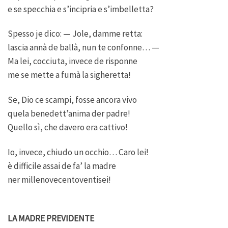
e se specchia e s’incipria e s’imbelletta?
Spesso je dico: — Jole, damme retta:
lascia annà de ballà, nun te confonne… —
Ma lei, cocciuta, invece de risponne
me se mette a fumà la sigheretta!
Se, Dio ce scampi, fosse ancora vivo
quela benedett’anima der padre!
Quello sì, che davero era cattivo!
Io, invece, chiudo un occhio… Caro lei!
è difficile assai de fa’ la madre
ner millenovecentoventisei!
LA MADRE PREVIDENTE