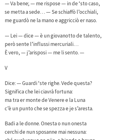
— Va bene; — me rispose — in de ‘sto caso,
se metta a sede… — Se schiaffò l’occhiali,
me guardò ne la mano e aggricciò er naso.
— Lei — dice — è un giovanotto de talento,
però sente l’influssi mercuriali…
È vero, — j’arisposi — me li sento. —
V
Dice: — Guardi ‘ste righe. Vede questa?
Significa che lei ciavrà fortuna:
ma tra er monte de Venere e la Luna
c’è un punto che se spezza e je s’aresta.
Badi a le donne. Onesta o nun onesta
cerchi de nun sposanne mai nessuna: