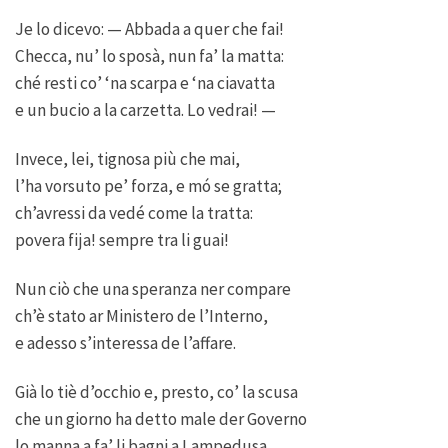
Je lo dicevo: — Abbada a quer che fai!
Checca, nu’ lo sposà, nun fa’ la matta:
ché resti co’ ‘na scarpa e ‘na ciavatta
e un bucio a la carzetta. Lo vedrai! —
Invece, lei, tignosa più che mai,
l’ha vorsuto pe’ forza, e mó se gratta;
ch’avressi da vedé come la tratta:
povera fija! sempre tra li guai!
Nun ciò che una speranza ner compare
ch’è stato ar Ministero de l’Interno,
e adesso s’interessa de l’affare.
Già lo tiè d’occhio e, presto, co’ la scusa
che un giorno ha detto male der Governo
lo manna a fa’ li bagni a Lampedusa.